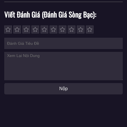
Viết Đánh Giá (Đánh Giá Sòng Bạc)
Nộp