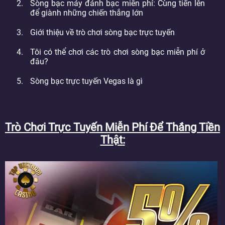
Sòng bạc máy đánh bạc miễn phí: Cùng tiến lên
để giành những chiến thắng lớn
Giới thiệu về trò chơi sòng bạc trực tuyến
Tôi có thể chơi các trò chơi sòng bạc miễn phí ở
đâu?
Sòng bạc trực tuyến Vegas là gì
Trò Chơi Trực Tuyến Miễn Phí Để Thắng Tiền
Thật