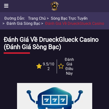
Đường Dẫn:
Trang Chủ
Sòng Bạc Trực Tuyến
Đánh Giá Sòng Bạc
Đánh Giá Về DrueckGlueck Casino
Đánh Giá Về DrueckGlueck Casino
(Đánh Giá Sòng Bạc)
Đánh
9.5/10
Giá
2
Điều
Này