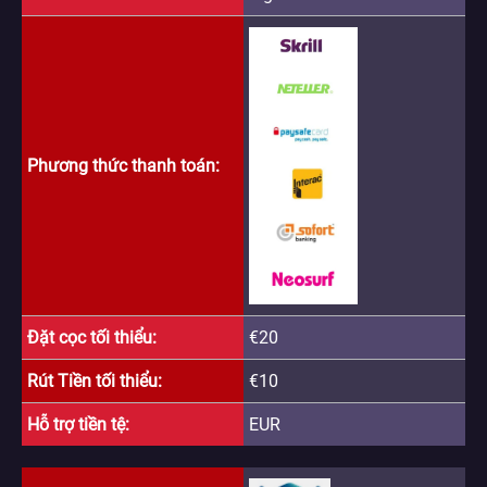
Phương thức thanh toán
Đặt cọc tối thiểu
€20
Rút Tiền tối thiểu
€10
Hỗ trợ tiền tệ
EUR