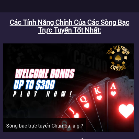
Các Tính Năng Chính Của Các Sòng Bạc
Trực Tuyến Tốt Nhất
Sòng bạc trực tuyến Chumba là gì?