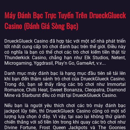
Máy Đánh Bạc Trực Tuyến Trên DrueckGlueck
Casino (Đánh Giá Sòng Bạc)
DrueckGlueck Casino đã hợp tác với một số nhà phát triển
tốt nhất cung cấp trò chơi đánh bạc trên thế giới. Điều này
có nghĩa là bạn có thể chơi các trò chơi kiếm tiền thật từ
Thunderkick Casino, chẳng hạn như Elk Studios, Netent,
Microgaming, Yggdrasil, Play'n Go, GameArt, v.v….
Danh mục máy đánh bạc là hạng mục đầu tiên sẽ tải lên
khi bạn đến thăm sảnh trò chơi của DrueckGlueck Casino.
Trong đó, bạn sẽ thấy rằng các trò chơi như Immortal
Romance, Chilli Heat, Sweet Bonanza, Cleopatra, Diamond
Mine và Starburst đều có mặt tại DrueckGlueck Casino.
Nếu bạn là người yêu thích chơi các trò máy đánh bạc
jackpot lũy tiến, thì DrueckGlueck Casino cũng có một số
lượng lựa chọn ở đây. Vì vậy, tại sao lại không thử giành
chiến thắng với số tiền lớn trong khi quay các trò chơi như
Divine Fortune, Frost Queen Jackpots và The Goonies