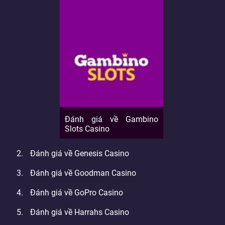
Đánh giá về Gambino
Slots Casino
Đánh giá về Genesis Casino
Đánh giá về Goodman Casino
Đánh giá về GoPro Casino
Đánh giá về Harrahs Casino