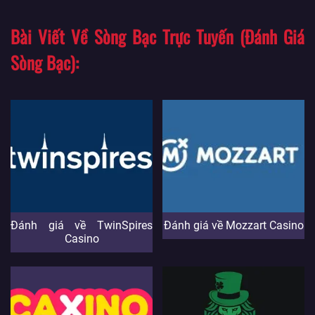
Bài Viết Về Sòng Bạc Trực Tuyến (Đánh Giá
Sòng Bạc)
Đánh giá về TwinSpires
Đánh giá về Mozzart Casino
Casino