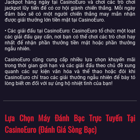
Jackpot hàng ngày tại CasinoEuro và chơi các trò chơi
jackpot lũy tiến để có cơ hội giành chiến thắng. Mỗi ngày
đảm bảo sẽ có một người chiến thắng may mắn nhận
được giải thưởng lớn tiền mặt tại CasinoEuro.
• Các giải đấu tại CasinoEuro: CasinoEuro tổ chức một loạt
các giải đấu gay cấn, nơi bạn có thể chơi các trò chơi hay
nhất để nhận phần thưởng tiền mặt hoặc phần thưởng
ngẫu nhiên.
CasinoEuro cũng cung cấp nhiều lựa chọn khuyến mãi
trong thời gian giới hạn và các giải đấu theo chủ đề xung
quanh các sự kiện văn hóa và thể thao hoặc đôi khi
CasinoEuro chỉ trao các giải thưởng ngẫu nhiên để bày tỏ
lòng biết ơn đối với sự ủng hộ nhiệt tình của bạn!
Lựa Chọn Máy Đánh Bạc Trực Tuyến Tại
CasinoEuro (Đánh Giá Sòng Bạc)