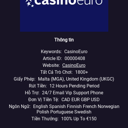
Thông tin
Keywords
CasinoEuro
Article ID
00000408
Website
CasinoEuro
Tất Cả Trò Chơi
1800+
Giấy Phép
Malta (MGA), United Kingdom (UKGC)
Rút Tiền
12 Hours Pending Period
Hỗ Trợ
24/7 Email Vip Support Phone
Đơn Vị Tiền Tệ
CAD EUR GBP USD
Ngôn Ngữ
English Spanish Finnish French Norwegian
Polish Portuguese Swedish
Tiền Thưởng
100% Up To €150