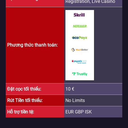
Registration, Live Casino
Phương thức thanh toán
Đặt cọc tối thiểu
10 €
Rút Tiền tối thiểu
No Limits
Hỗ trợ tiền tệ
EUR GBP ISK