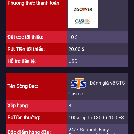
Phương thức thanh toán
Đặt cọc tối thiểu
10 $
Rút Tiền tối thiểu
20.00 $
Hỗ trợ tiền tệ
USD
Đánh giá về STS
Tên Sòng Bạc
Casino
Xếp hạng
8
BoTiền thưởng
100% up to €300 + 100 FS
24/7 Support, Easy
Đặc điểm hàng đầu