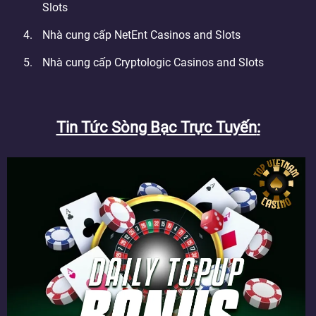
Slots
Nhà cung cấp NetEnt Casinos and Slots
Nhà cung cấp Cryptologic Casinos and Slots
Tin Tức Sòng Bạc Trực Tuyến