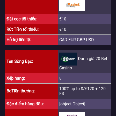
Đặt cọc tối thiểu
€10
Rút Tiền tối thiểu
€10
Hỗ trợ tiền tệ
CAD EUR GBP USD
Đánh giá 20 Bet
Tên Sòng Bạc
Casino
Xếp hạng
8
100% up to $/€120 + 120
BoTiền thưởng
FS
Đặc điểm hàng đầu
[object Object]