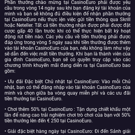
Phần thưởng chào mừng tại CasinoEuro phải được yêu
cầu trong vòng 14 ngày sau khi bạn đăng ký tài khoản của
mình và bạn sẽ không đủ điều kiện để nhận phần thưởng
tại CasinoEuro nếu thực iện việc gửi tiền thông qua Skrill
hoặc Neteller. Tất cả tiền thưởng nhận được phải được đặt
cược gấp 40 lần trước khi có thể thực hiện bất kỳ hoạt
động rút tiền nào. Các yêu cầu về tiền thưởng phải được
đáp ứng trong vòng 5 ngày sau khi tiền thưởng được thêm
vào tài khoản CasinoEuro của bạn, nếu không làm như vậy
sẽ dẫn đến việc mất tiền thưởng. Khi bạn là thành viên của
gia đình CasinoEuro, bạn sẽ có quyền truy cập vào các
chương trình khuyến mãi đang diễn ra tại CasinoEuro bao
gồm:
• Ưu đãi Đặc biệt Chủ nhật tại CasinoEuro: Vào mỗi Chủ
nhật, bạn có thể đăng nhập vào tài khoản CasinoEuro của
mình và chọn giữa ba vòng quay miễn phí và các ưu đãi
tiền thưởng tại CasinoEuro.
• Chơi thêm 50% tại CasinoEuro : Tận dụng chiết khấu một
lần để nâng cao trải nghiệm chơi trò chơi của bạn với 50%
tiền thưởng lên đến € 250 tại CasinoEuro.
• Giải đặc biệt hàng ngày tại CasinoEuro: Đi đến Sảnh giải