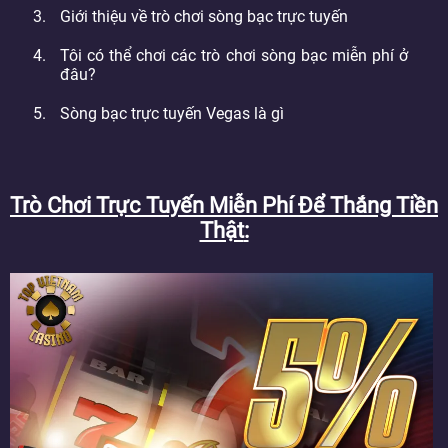
Giới thiệu về trò chơi sòng bạc trực tuyến
Tôi có thể chơi các trò chơi sòng bạc miễn phí ở
đâu?
Sòng bạc trực tuyến Vegas là gì
Trò Chơi Trực Tuyến Miễn Phí Để Thắng Tiền
Thật