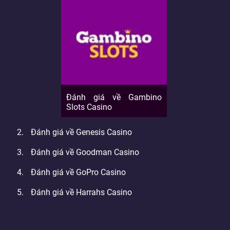
Đánh giá về Gambino
Slots Casino
Đánh giá về Genesis Casino
Đánh giá về Goodman Casino
Đánh giá về GoPro Casino
Đánh giá về Harrahs Casino