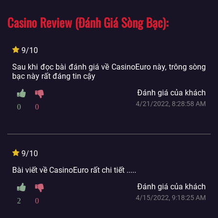
Casino Review (Đánh Giá Sòng Bạc)
9/10
Sau khi đọc bài đánh giá về CasinoEuro này, trông sòng
bạc này rất đáng tin cậy
Đánh giá của khách
4/21/2022, 8:28:58 AM
0
0
9/10
Bài viết về CasinoEuro rất chi tiết .....
Đánh giá của khách
4/15/2022, 9:18:25 AM
2
0