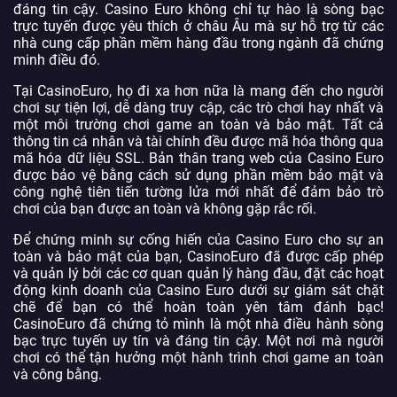
đáng tin cậy. Casino Euro không chỉ tự hào là sòng bạc
trực tuyến được yêu thích ở châu Âu mà sự hỗ trợ từ các
nhà cung cấp phần mềm hàng đầu trong ngành đã chứng
minh điều đó.
Tại CasinoEuro, họ đi xa hơn nữa là mang đến cho người
chơi sự tiện lợi, dễ dàng truy cập, các trò chơi hay nhất và
một môi trường chơi game an toàn và bảo mật. Tất cả
thông tin cá nhân và tài chính đều được mã hóa thông qua
mã hóa dữ liệu SSL. Bản thân trang web của Casino Euro
được bảo vệ bằng cách sử dụng phần mềm bảo mật và
công nghệ tiên tiến tường lửa mới nhất để đảm bảo trò
chơi của bạn được an toàn và không gặp rắc rối.
Để chứng minh sự cống hiến của Casino Euro cho sự an
toàn và bảo mật của bạn, CasinoEuro đã được cấp phép
và quản lý bởi các cơ quan quản lý hàng đầu, đặt các hoạt
động kinh doanh của Casino Euro dưới sự giám sát chặt
chẽ để bạn có thể hoàn toàn yên tâm đánh bạc!
CasinoEuro đã chứng tỏ mình là một nhà điều hành sòng
bạc trực tuyến uy tín và đáng tin cậy. Một nơi mà người
chơi có thể tận hưởng một hành trình chơi game an toàn
và công bằng.