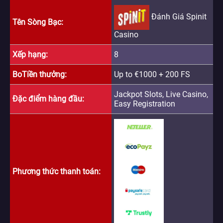
Đánh Giá Spinit
Tên Sòng Bạc
Casino
Xếp hạng
8
BoTiền thưởng
Up to €1000 + 200 FS
Jackpot Slots, Live Casino,
Đặc điểm hàng đầu
Easy Registration
Phương thức thanh toán