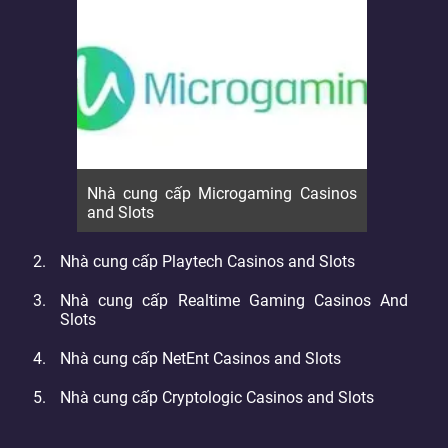
Nhà cung cấp Microgaming Casinos
and Slots
Nhà cung cấp Playtech Casinos and Slots
Nhà cung cấp Realtime Gaming Casinos And
Slots
Nhà cung cấp NetEnt Casinos and Slots
Nhà cung cấp Cryptologic Casinos and Slots