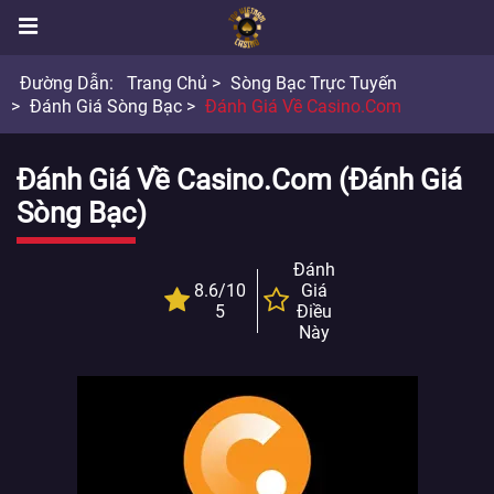
Đường Dẫn:
Trang Chủ
Sòng Bạc Trực Tuyến
Đánh Giá Sòng Bạc
Đánh Giá Về Casino.com
Đánh Giá Về Casino.com (Đánh Giá
Sòng Bạc)
Đánh
8.6/10
Giá
5
Điều
Này