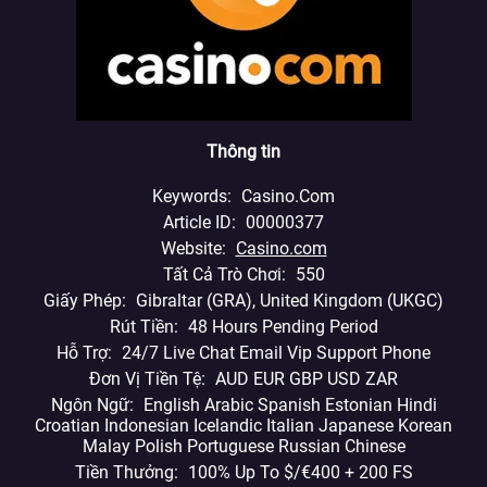
Thông tin
Keywords
Casino.com
Article ID
00000377
Website
Casino.com
Tất Cả Trò Chơi
550
Giấy Phép
Gibraltar (GRA), United Kingdom (UKGC)
Rút Tiền
48 Hours Pending Period
Hỗ Trợ
24/7 Live Chat Email Vip Support Phone
Đơn Vị Tiền Tệ
AUD EUR GBP USD ZAR
Ngôn Ngữ
English Arabic Spanish Estonian Hindi
Croatian Indonesian Icelandic Italian Japanese Korean
Malay Polish Portuguese Russian Chinese
Tiền Thưởng
100% Up To $/€400 + 200 FS