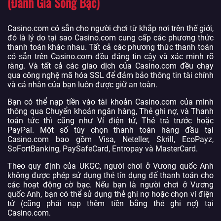
(Đánh Giá Sòng Bạc)
Casino.com có sẵn cho người chơi từ khắp nơi trên thế giới,
đó là lý do tại sao Casino.com cung cấp các phương thức
thanh toán khác nhau. Tất cả các phương thức thanh toán
có sẵn trên Casino.com đều đáng tin cậy và xác minh rõ
ràng. Và tất cả các giao dịch của Casino.com đều chạy
qua công nghệ mã hóa SSL để đảm bảo thông tin tài chính
và cá nhân của bạn luôn được giữ an toàn.
Bạn có thể nạp tiền vào tài khoản Casino.com của mình
thông qua Chuyển khoản ngân hàng, Thẻ ghi nợ, và Thanh
toán tức thì cũng như Ví điện tử, Thẻ trả trước hoặc
PayPal. Một số tùy chọn thanh toán hàng đầu tại
Casino.com bao gồm Visa, Neteller, Skrill, EcoPayz,
SoFortBanking, PaySafeCard, Entropay và MasterCard.
Theo quy định của UKGC, người chơi ở Vương quốc Anh
không được phép sử dụng thẻ tín dụng để thanh toán cho
các hoạt động cờ bạc. Nếu bạn là người chơi ở Vương
quốc Anh, bạn có thể sử dụng thẻ ghi nợ hoặc chọn ví điện
tử (cũng phải nạp thêm tiền bằng thẻ ghi nợ) tại
Casino.com.