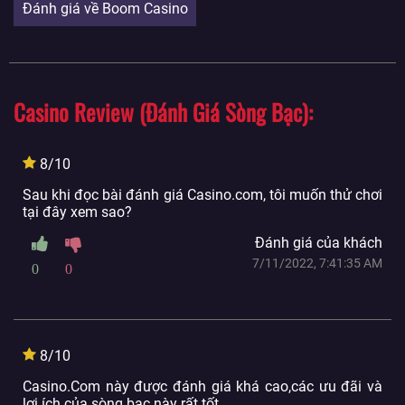
Đánh giá về Boom Casino
Casino Review (Đánh Giá Sòng Bạc)
8/10
Sau khi đọc bài đánh giá Casino.com, tôi muốn thử chơi
tại đây xem sao?
Đánh giá của khách
7/11/2022, 7:41:35 AM
0
0
8/10
Casino.Com này được đánh giá khá cao,các ưu đãi và
lợi ích của sòng bạc này rất tốt