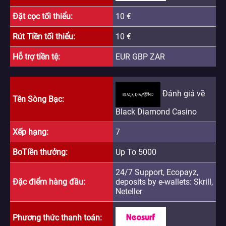
Đặt cọc tối thiểu
10 €
Rút Tiền tối thiểu
10 €
Hỗ trợ tiền tệ
EUR GBP ZAR
Đánh giá về
Tên Sòng Bạc
Black Diamond Casino
Xếp hạng
7
BoTiền thưởng
Up To 5000
24/7 Support, Ecopayz,
Đặc điểm hàng đầu
deposits by e-wallets: Skrill,
Neteller
Phương thức thanh toán