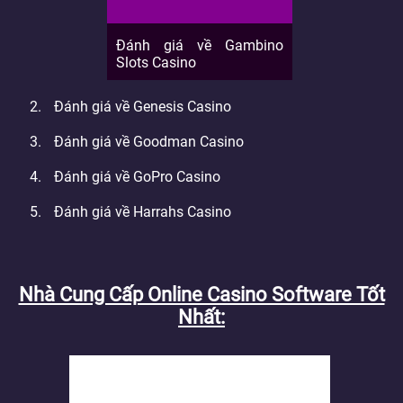
Đánh giá về Gambino
Slots Casino
Đánh giá về Genesis Casino
Đánh giá về Goodman Casino
Đánh giá về GoPro Casino
Đánh giá về Harrahs Casino
Nhà Cung Cấp Online Casino Software Tốt
Nhất