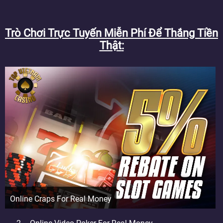
Trò Chơi Trực Tuyến Miễn Phí Để Thắng Tiền
Thật
Online Craps For Real Money