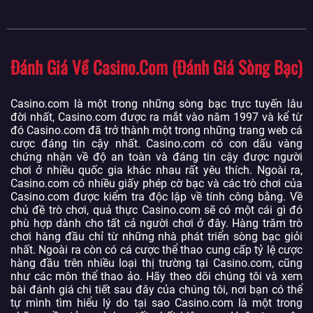
Đánh Giá Về Casino.com (Đánh Giá Sòng Bạc)
Casino.com là một trong những sòng bạc trực tuyến lâu
đời nhất, Casino.com được ra mắt vào năm 1997 và kể từ
đó Casino.com đã trở thành một trong những trang web cá
cược đáng tin cậy nhất. Casino.com có con dấu vàng
chứng nhận về độ an toàn và đáng tin cậy được người
chơi ở nhiều quốc gia khác nhau rất yêu thích. Ngoài ra,
Casino.com có nhiều giấy phép cờ bạc và các trò chơi của
Casino.com được kiểm tra độc lập về tính công bằng. Về
chủ đề trò chơi, quả thực Casino.com sẽ có một cái gì đó
phù hợp dành cho tất cả người chơi ở đây. Hàng trăm trò
chơi hàng đầu chỉ từ những nhà phát triển sòng bạc giỏi
nhất. Ngoài ra còn có cá cược thể thao cung cấp tỷ lệ cược
hàng đầu trên nhiều loại thị trường tại Casino.com, cũng
như các môn thể thao ảo. Hãy theo dõi chúng tôi và xem
bài đánh giá chi tiết sau đây của chúng tôi, nơi bạn có thể
tự mình tìm hiểu lý do tại sao Casino.com là một trong