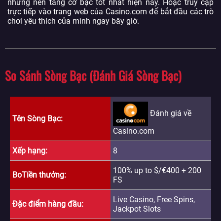
những nền tảng cờ bạc tốt nhất hiện nay. Hoặc truy cập
trực tiếp vào trang web của Casino.com để bắt đầu các trò
chơi yêu thích của mình ngay bây giờ.
So Sánh Sòng Bạc (Đánh Giá Sòng Bạc)
Đánh giá về
Tên Sòng Bạc
Casino.com
Xếp hạng
8
100% up to $/€400 + 200
BoTiền thưởng
FS
Live Casino, Free Spins,
Đặc điểm hàng đầu
Jackpot Slots