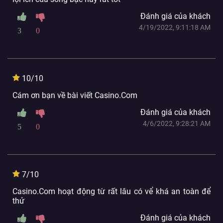
Đánh giá của khách
4/19/2022, 9:11:18 AM
3
0
10/10
Cám ơn bạn về bài viết Casino.Com
Đánh giá của khách
4/6/2022, 9:28:21 AM
5
0
7/10
Casino.Com hoạt động từ rất lâu có vể khá an toàn để
thử
Đánh giá của khách