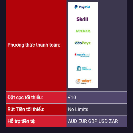
Phương thức thanh toán
Đặt cọc tối thiểu
€10
Rút Tiền tối thiểu
No Limits
Hỗ trợ tiền tệ
AUD EUR GBP USD ZAR