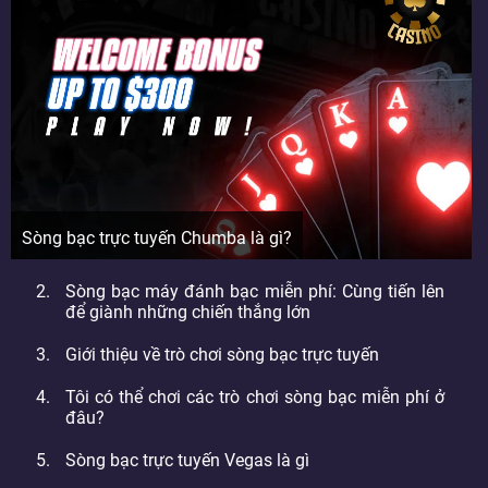
Sòng bạc trực tuyến Chumba là gì?
Sòng bạc máy đánh bạc miễn phí: Cùng tiến lên
để giành những chiến thắng lớn
Giới thiệu về trò chơi sòng bạc trực tuyến
Tôi có thể chơi các trò chơi sòng bạc miễn phí ở
đâu?
Sòng bạc trực tuyến Vegas là gì