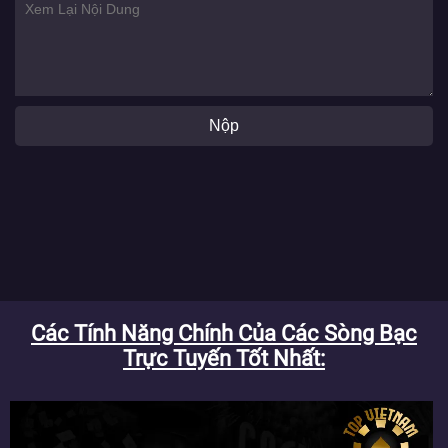
Nộp
Các Tính Năng Chính Của Các Sòng Bạc
Trực Tuyến Tốt Nhất