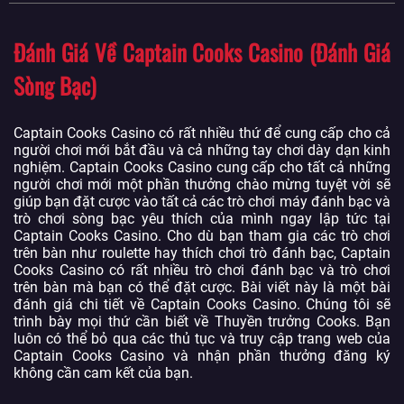
Đánh Giá Về Captain Cooks Casino (Đánh Giá
Sòng Bạc)
Captain Cooks Casino có rất nhiều thứ để cung cấp cho cả
người chơi mới bắt đầu và cả những tay chơi dày dạn kinh
nghiệm. Captain Cooks Casino cung cấp cho tất cả những
người chơi mới một phần thưởng chào mừng tuyệt vời sẽ
giúp bạn đặt cược vào tất cả các trò chơi máy đánh bạc và
trò chơi sòng bạc yêu thích của mình ngay lập tức tại
Captain Cooks Casino. Cho dù bạn tham gia các trò chơi
trên bàn như roulette hay thích chơi trò đánh bạc, Captain
Cooks Casino có rất nhiều trò chơi đánh bạc và trò chơi
trên bàn mà bạn có thể đặt cược. Bài viết này là một bài
đánh giá chi tiết về Captain Cooks Casino. Chúng tôi sẽ
trình bày mọi thứ cần biết về Thuyền trưởng Cooks. Bạn
luôn có thể bỏ qua các thủ tục và truy cập trang web của
Captain Cooks Casino và nhận phần thưởng đăng ký
không cần cam kết của bạn.