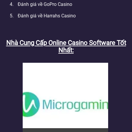
Đánh giá về GoPro Casino
Đánh giá về Harrahs Casino
Nhà Cung Cấp Online Casino Software Tốt
Nhất