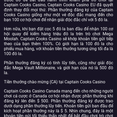
Captain Cooks Casino, Captain Cooks Casino EU đã quyết
định thay đổi mọi thứ. Phần thưởng đăng ký của Captain
Cooks Casino giống như một vé độc đắc mang đến cho
bạn 100 cơ hội chơi để nhận giải độc đắc chỉ với 5 đô la.
Hơn nữa, khi bạn đặt cọc 5 đô la ban đầu để nhận 100 cơ
hội quay để kiếm hàng triệu đô la trên trò chơi Mega
Moolah. Captain Cooks Casino sẽ khớp khoản tiền gửi tiếp
theo của bạn thêm 100%. Có giới hạn là 100 đô la cho
phiếu mua hàng, với khoản tiền thưởng tương ứng tối đa là
100 đô la.
Phần thưởng đăng ký có tính lũy tiến, cũng như giải độc
đắc Mega Vault Millionaire, và giới hạn của nó là 500 đô
la.
Tiền thưởng chào mừng (CA) tại Captain Cooks Casino
Captain Cooks Casino Canada mang đến cho những người
chơi cá cược ở Canada cơ hội nhận được phần thưởng khi
đăng ký lên đến $ 500. Phần thưởng đăng ký được trao
dưới dạng phần thưởng lũy tiến. Khoản tiền gửi ban đầu để
kích hoạt phần thưởng này là $ 5. Nhìn chung, đây là một
khoản tiền gửi tối thiểu thấp nhất để bắt đầu chơi trò chơi