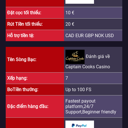
Đặt cọc tối thiểu
10 €
Rút Tiền tối thiểu
20 €
Hỗ trợ tiền tệ
CAD EUR GBP NOK USD
Đánh giá về
Tên Sòng Bạc
Captain Cooks Casino
Xếp hạng
7
BoTiền thưởng
Up to 100 FS
Fastest payout
Đặc điểm hàng đầu
platform,24/7
Support,Beginner friendly