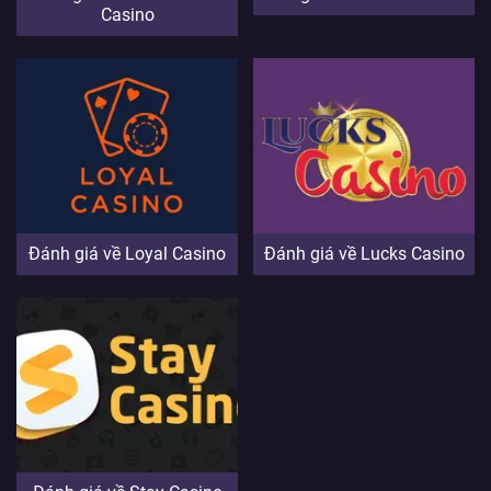
Casino
Đánh giá về Loyal Casino
Đánh giá về Lucks Casino