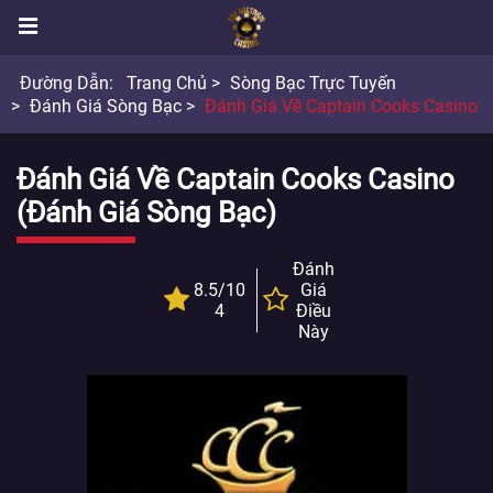
Đường Dẫn:
Trang Chủ
Sòng Bạc Trực Tuyến
Đánh Giá Sòng Bạc
Đánh Giá Về Captain Cooks Casino
Đánh Giá Về Captain Cooks Casino
(Đánh Giá Sòng Bạc)
Đánh
8.5/10
Giá
4
Điều
Này