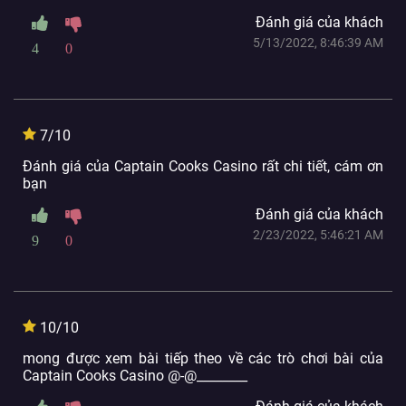
Đánh giá của khách
5/13/2022, 8:46:39 AM
4
0
7/10
Đánh giá của Captain Cooks Casino rất chi tiết, cám ơn
bạn
Đánh giá của khách
2/23/2022, 5:46:21 AM
9
0
10/10
mong được xem bài tiếp theo về các trò chơi bài của
Captain Cooks Casino @-@________