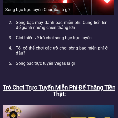
Sòng bạc trực tuyến Chumba là gì?
Sòng bạc máy đánh bạc miễn phí: Cùng tiến lên
để giành những chiến thắng lớn
Giới thiệu về trò chơi sòng bạc trực tuyến
Tôi có thể chơi các trò chơi sòng bạc miễn phí ở
đâu?
Sòng bạc trực tuyến Vegas là gì
Trò Chơi Trực Tuyến Miễn Phí Để Thắng Tiền
Thật