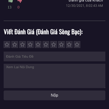
Đánh giá của khách
12/30/2021, 8:02:43 AM
13
0
Viết Đánh Giá (Đánh Giá Sòng Bạc)
Nộp