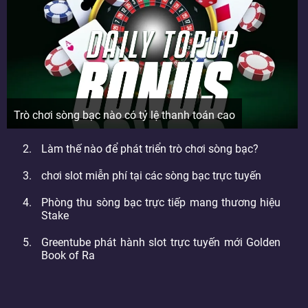
Trò chơi sòng bạc nào có tỷ lệ thanh toán cao
Làm thế nào để phát triển trò chơi sòng bạc?
chơi slot miễn phí tại các sòng bạc trực tuyến
Phòng thu sòng bạc trực tiếp mang thương hiệu
Stake
Greentube phát hành slot trực tuyến mới Golden
Book of Ra