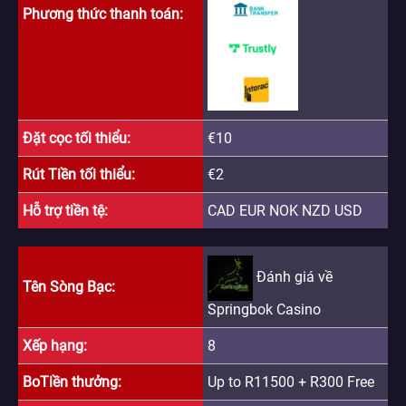
Phương thức thanh toán
Đặt cọc tối thiểu
€10
Rút Tiền tối thiểu
€2
Hỗ trợ tiền tệ
CAD EUR NOK NZD USD
Đánh giá về
Tên Sòng Bạc
Springbok Casino
Xếp hạng
8
BoTiền thưởng
Up to R11500 + R300 Free