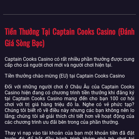
Tiền Thưởng Tại Captain Cooks Casino (Đánh
Giá Sòng Bạc)
Captain Cooks Casino có rất nhiều phần thưởng được cung
cấp cho cả người chơi mới và người chơi hiện tại.
Tiền thưởng chào mừng (EU) tại Captain Cooks Casino
Đối với những người chơi ở Châu Âu của Captain Cooks
Casino hiện đang có chương trình tiền thưởng khi đăng ký
tại Captain Cooks Casino mang đến cho bạn 100 cơ hội
chơi với trị giá hàng triệu đô la. Nghe có vẻ phức tạp?
Chúng tôi biết rõ về điều này nhưng các bạn không nên lo
lắng; chúng tôi sẽ giải thích chi tiết hơn về hoạt động của
các chương trình ưu đãi bên trong của phần thưởng.
Thay vì nạp vào tài khoản của bạn một khoản tiền đã đặt
trước đó để bắt đầu hành trình khám phá trò chơi tại