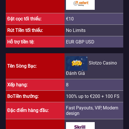
Đặt cọc tối thiểu
€10
Rút Tiền tối thiểu
No Limits
Hỗ trợ tiền tệ
EUR GBP USD
Slotzo Casino
Tên Sòng Bạc
Đánh Giá
Xếp hạng
8
BoTiền thưởng
100% up to €200 + 100 FS
Fast Payouts, VIP, Modern
Đặc điểm hàng đầu
design