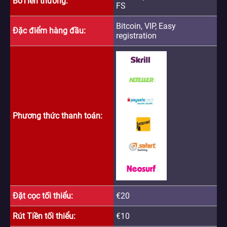
BoTiền thưởng
FS
Bitcoin, VIP, Easy
Đặc điểm hàng đầu
registration
Phương thức thanh toán
Đặt cọc tối thiểu
€20
Rút Tiền tối thiểu
€10