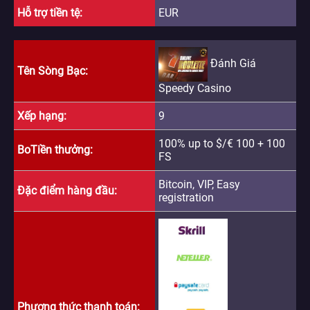
Hỗ trợ tiền tệ
EUR
Đánh Giá
Tên Sòng Bạc
Speedy Casino
Xếp hạng
9
100% up to $/€ 100 + 100
BoTiền thưởng
FS
Bitcoin, VIP, Easy
Đặc điểm hàng đầu
registration
Phương thức thanh toán