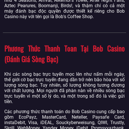
như 4 Seasons, Arrival, Alkemor's Tower, After Night Falls,
Aztec Pearures, Boomanji, Birds!, và thậm chí có cả một
máy đánh bạc độc quyền được thiết kế riêng cho Bob
Casino này với tên gọi là Bob's Coffee Shop.
Phương Thức Thanh Toan Tại Bob Casino
(Đánh Giá Sòng Bạc)
Khi các sòng bạc trực tuyến mọc lên như nấm mỗi ngày,
thế giới cờ bạc trực tuyến đang dần trở nên bão hòa với số
lượng sòng bạc. Tuy nhiên, số lượng không tương đương
với chất lượng. Mọi người đã phàn nàn về nhiều sòng bạc
trực tuyến vì một số lý do, và một trong số đó là việc gửi
tiền.
Các phương thức thanh toán do Bob Casino cung cấp bao
gồm EcoPayz, MasterCard, Neteller, Paysafe Card,
instaDebit, Visa, iDEAL, Souckyberweisung, QIWI, Trustly,
Skrill, WebMoney, Yandex Money, iDebit, Promsvyazbank,