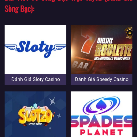
Sòng Bạc)
Đánh Giá Sloty Casino
Đánh Giá Speedy Casino