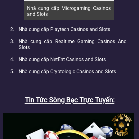
Nhà cung cấp Microgaming Casinos
and Slots
Nhà cung cấp Playtech Casinos and Slots
Nhà cung cấp Realtime Gaming Casinos And
Slots
Nhà cung cấp NetEnt Casinos and Slots
Nhà cung cấp Cryptologic Casinos and Slots
Tin Tức Sòng Bạc Trực Tuyến