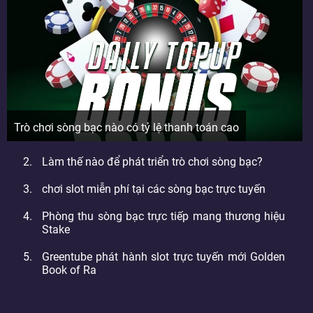
Trò chơi sòng bạc nào có tỷ lệ thanh toán cao
Làm thế nào để phát triển trò chơi sòng bạc?
chơi slot miễn phí tại các sòng bạc trực tuyến
Phòng thu sòng bạc trực tiếp mang thương hiệu
Stake
Greentube phát hành slot trực tuyến mới Golden
Book of Ra