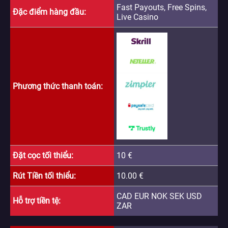
Fast Payouts, Free Spins,
Đặc điểm hàng đầu
Live Casino
Phương thức thanh toán
Đặt cọc tối thiểu
10 €
Rút Tiền tối thiểu
10.00 €
CAD EUR NOK SEK USD
Hỗ trợ tiền tệ
ZAR