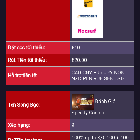
Đặt cọc tối thiểu
€10
Rút Tiền tối thiểu
€20.00
CAD CNY EUR JPY NOK
Hỗ trợ tiền tệ
NZD PLN RUB SEK USD
Đánh Giá
Tên Sòng Bạc
Speedy Casino
Xếp hạng
9
100% up to $/€ 100 + 100