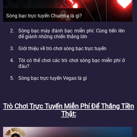
Sòng bạc trực tuyến Chumba là gì?
Sòng bạc máy đánh bạc miễn phí: Cùng tiến lên
để giành những chiến thắng lớn
Giới thiệu về trò chơi sòng bạc trực tuyến
Tôi có thể chơi các trò chơi sòng bạc miễn phí ở
đâu?
Sòng bạc trực tuyến Vegas là gì
Trò Chơi Trực Tuyến Miễn Phí Để Thắng Tiền
Thật