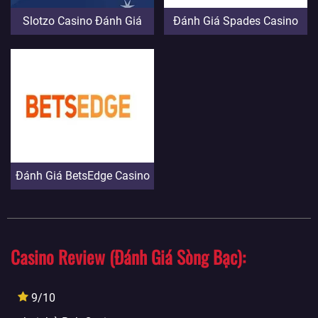
Slotzo Casino Đánh Giá
Đánh Giá Spades Casino
Đánh Giá BetsEdge Casino
Casino Review (Đánh Giá Sòng Bạc)
9/10