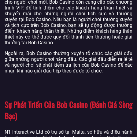
cho người chơi mới, Bob Casino còn cung cấp các chương
trình VIP, để tính điểm cho các khách hàng thân thiết và
khuyến mãi cho những người chơi tích cực và thường
xuyên tại Bob Casino. Nếu bạn là người chơi thường xuyên
và tích cực trên Bob Casino, bạn sẽ tự động được thưởng
điểm khách hàng thân thiết. Những điểm khách hàng thân
thiết này có thể được quy đổi thành tiền thưởng hoặc giải
thưởng tại Bob Casino.
Ngoài ra, Bob Casino thường xuyên tổ chức các giải đấu
giữa những người chơi hàng đầu. Các giải đấu diễn ra lẻ tẻ
và người chơi sẽ phải kiểm tra lịch của Bob Casino để xác
nhận khi nào giải đấu tiếp theo được tổ chức.
Sự Phát Triển Của Bob Casino (Đánh Giá Sòng
Bạc)
N1 Interactive Ltd có trụ sở tại Malta, sở hữu và điều hành