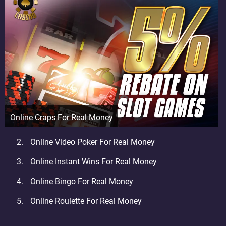
Online Craps For Real Money
Online Video Poker For Real Money
Online Instant Wins For Real Money
Online Bingo For Real Money
Online Roulette For Real Money