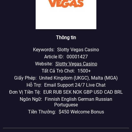
Thông tin
Keywords
Slotty Vegas Casino
Article ID
00001427
Website
Slotty Vegas Casino
Tất Cả Trò Chơi
1500+
Giấy Phép
United Kingdom (UKGC), Malta (MGA)
Hỗ Trợ
Email Support 24/7 Live Chat
Đơn Vị Tiền Tệ
EUR RUB SEK NOK GBP USD CAD BRL
Ngôn Ngữ
Finnish English German Russian
Portuguese
Tiền Thưởng
$450 Welcome Bonus