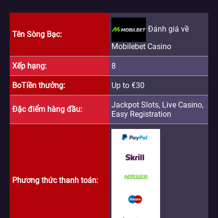
Đánh giá về
Tên Sòng Bạc
Mobilebet Casino
Xếp hạng
8
BoTiền thưởng
Up to €30
Jackpot Slots, Live Casino,
Đặc điểm hàng đầu
Easy Registration
Phương thức thanh toán