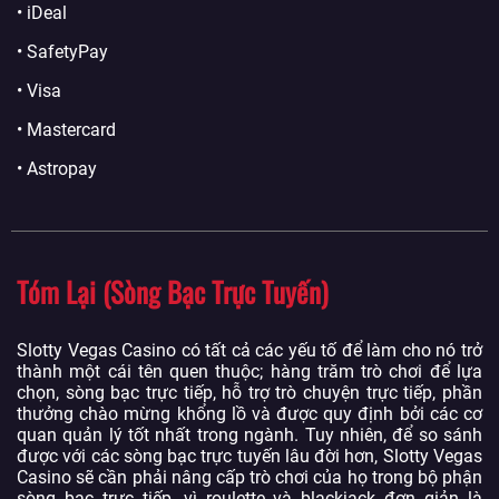
• iDeal
• SafetyPay
• Visa
• Mastercard
• Astropay
Tóm Lại (Sòng Bạc Trực Tuyến)
Slotty Vegas Casino có tất cả các yếu tố để làm cho nó trở
thành một cái tên quen thuộc; hàng trăm trò chơi để lựa
chọn, sòng bạc trực tiếp, hỗ trợ trò chuyện trực tiếp, phần
thưởng chào mừng khổng lồ và được quy định bởi các cơ
quan quản lý tốt nhất trong ngành. Tuy nhiên, để so sánh
được với các sòng bạc trực tuyến lâu đời hơn, Slotty Vegas
Casino sẽ cần phải nâng cấp trò chơi của họ trong bộ phận
sòng bạc trực tiếp, vì roulette và blackjack đơn giản là