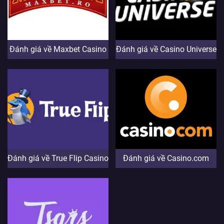
Đánh giá về Maxbet Casino
Đánh giá về Casino Universe
Đánh giá về True Flip Casino
Đánh giá về Casino.com