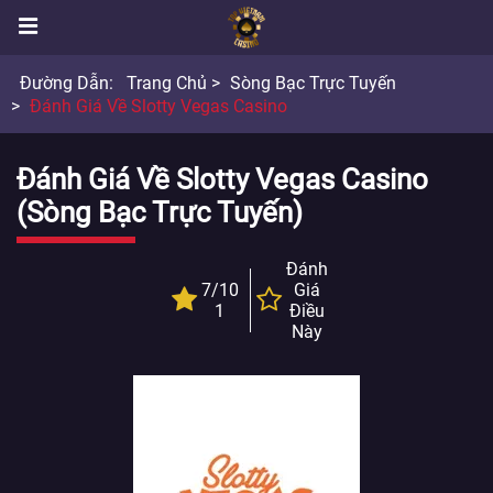
Đường Dẫn:
Trang Chủ
Sòng Bạc Trực Tuyến
Đánh Giá Về Slotty Vegas Casino
Đánh Giá Về Slotty Vegas Casino
(Sòng Bạc Trực Tuyến)
Đánh
7/10
Giá
1
Điều
Này