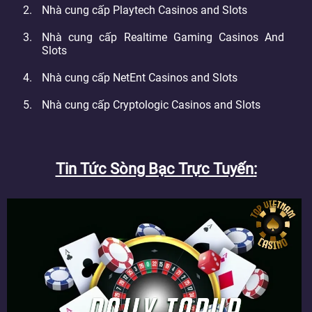
Nhà cung cấp Playtech Casinos and Slots
Nhà cung cấp Realtime Gaming Casinos And
Slots
Nhà cung cấp NetEnt Casinos and Slots
Nhà cung cấp Cryptologic Casinos and Slots
Tin Tức Sòng Bạc Trực Tuyến