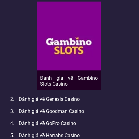
Đánh giá về Gambino
Slots Casino
Đánh giá về Genesis Casino
Đánh giá về Goodman Casino
Đánh giá về GoPro Casino
Đánh giá về Harrahs Casino