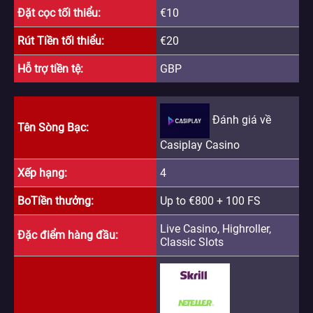
Đặt cọc tối thiểu
€10
Rút Tiền tối thiểu
€20
Hỗ trợ tiền tệ
GBP
Đánh giá về
Tên Sòng Bạc
Casiplay Casino
Xếp hạng
4
BoTiền thưởng
Up to €800 + 100 FS
Live Casino, Highroller,
Đặc điểm hàng đầu
Classic Slots