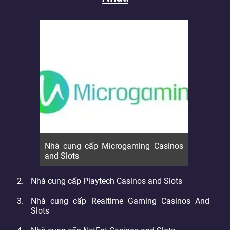
Nhà cung cấp Microgaming Casinos
and Slots
Nhà cung cấp Playtech Casinos and Slots
Nhà cung cấp Realtime Gaming Casinos And
Slots