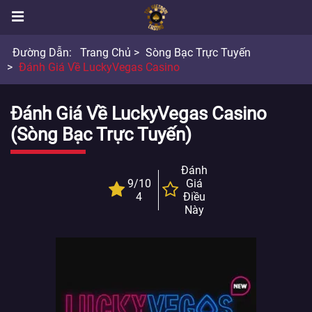
Đường Dẫn:
Trang Chủ
Sòng Bạc Trực Tuyến
Đánh Giá Về LuckyVegas Casino
Đánh Giá Về LuckyVegas Casino
(Sòng Bạc Trực Tuyến)
Đánh
9/10
Giá
4
Điều
Này