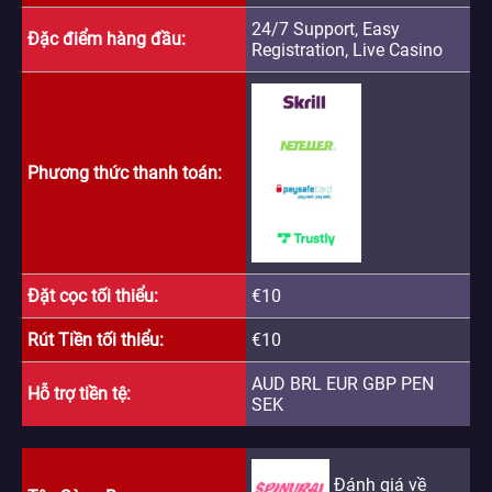
24/7 Support, Easy
Đặc điểm hàng đầu
Registration, Live Casino
Phương thức thanh toán
Đặt cọc tối thiểu
€10
Rút Tiền tối thiểu
€10
AUD BRL EUR GBP PEN
Hỗ trợ tiền tệ
SEK
Đánh giá về