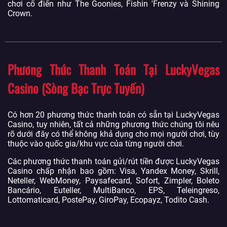
chơi cổ điển như The Goonies, Fishin 'Frenzy và Shining
Crown.
Phương Thức Thanh Toán Tại LuckyVegas
Casino (Sòng Bạc Trực Tuyến)
Có hơn 20 phương thức thanh toán có sẵn tại LuckyVegas
Casino, tuy nhiên, tất cả những phương thức chúng tôi nêu
rõ dưới đây có thể không khả dụng cho mọi người chơi, tùy
thuộc vào quốc gia/khu vực của từng người chơi.
Các phương thức thanh toán gửi/rút tiền được LuckyVegas
Casino chấp nhận bao gồm: Visa, Yandex Money, Skrill,
Neteller, WebMoney, Paysafecard, Sofort, Zimpler, Boleto
Bancário, Euteller, MultiBanco, EPS, Teleingreso,
Lottomaticard, PostePay, GiroPay, Ecopayz, Todito Cash.