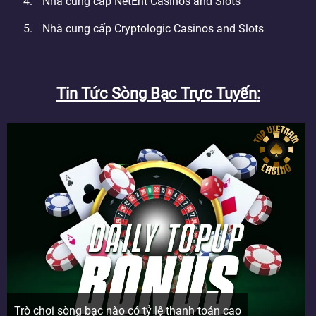
Nhà cung cấp NetEnt Casinos and Slots
Nhà cung cấp Cryptologic Casinos and Slots
Tin Tức Sòng Bạc Trực Tuyến
Trò chơi sòng bạc nào có tỷ lệ thanh toán cao