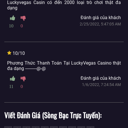
Luckyvegas Casin có đến 2000 loại trò chơi thật đa
dạng
Đánh giá của khách
2/25/2022, 5:47:05 AM
10
0
10/10
Phương Thức Thanh Toán Tại LuckyVegas Casino thật
đa dạng ----------@-@
Đánh giá của khách
1/6/2022, 7:24:54 AM
11
0
Viết Đánh Giá (Sòng Bạc Trực Tuyến)