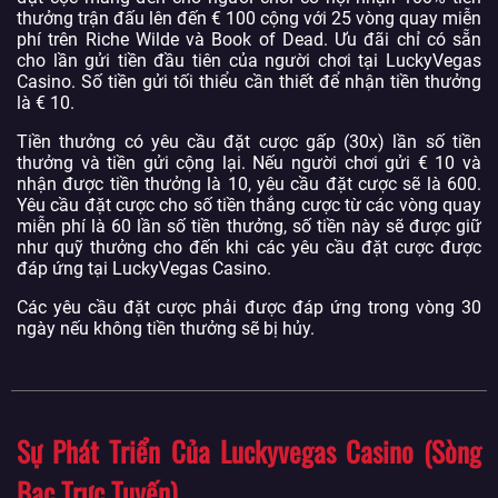
thưởng trận đấu lên đến € 100 cộng với 25 vòng quay miễn
phí trên Riche Wilde và Book of Dead. Ưu đãi chỉ có sẵn
cho lần gửi tiền đầu tiên của người chơi tại LuckyVegas
Casino. Số tiền gửi tối thiểu cần thiết để nhận tiền thưởng
là € 10.
Tiền thưởng có yêu cầu đặt cược gấp (30x) lần số tiền
thưởng và tiền gửi cộng lại. Nếu người chơi gửi € 10 và
nhận được tiền thưởng là 10, yêu cầu đặt cược sẽ là 600.
Yêu cầu đặt cược cho số tiền thắng cược từ các vòng quay
miễn phí là 60 lần số tiền thưởng, số tiền này sẽ được giữ
như quỹ thưởng cho đến khi các yêu cầu đặt cược được
đáp ứng tại LuckyVegas Casino.
Các yêu cầu đặt cược phải được đáp ứng trong vòng 30
ngày nếu không tiền thưởng sẽ bị hủy.
Sự Phát Triển Của Luckyvegas Casino (Sòng
Bạc Trực Tuyến)