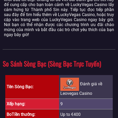
để cung cấp cho bạn toàn cảnh về LuckyVegas Casino lấy
cảm hứng từ Thành phố Sin này. Tiếp tục đọc tiếp phần
sau đây để tìm hiểu thêm về LuckyVegas Casino, hoặc truy
cập vào trang web của LuckyVegas Casino ngay bây giờ.
Nơi bạn có thể nhận được các chương trình ưu đãi chào
mừng của mình và bắt đầu các trò chơi yêu thích của bạn
ngay bây giờ!
So Sánh Sòng Bạc (Sòng Bạc Trực Tuyến)
Đánh giá về
Tên Sòng Bạc
Leovegas Casino
Xếp hạng
9
BoTiền thưởng
Up to €400