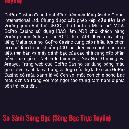
GoPro Casino đang hoạt động trên nền tảng Aspire Global
International Ltd. Chúng được cấp phép kép: đầu tiên là ở
Vương quốc Anh bởi UKGC ; thứ hai là ở Malta bởi MGA.
GoPro Casino sử dụng IBAS làm ADR cho khách hàng
Vương quốc Anh và ThePOGG làm ADR theo giấy phép
tiếng Malta của họ. GoPro Casino cung cấp nhiều lựa chọn
trò chơi tầm trung, khoảng 400 loại, trên các danh mục trực
tiếp, trên bàn và máy đánh bạc của các nhà cung cấp phần
mềm bao gồm: Net Entertainment, NextGen Gaming và
Amaya. Trang web của GoPro Casino sử dụng bảng màu
gồm: đen, xanh lá và trắng và logo của họ là tên của GoPro
Casino có màu xanh lá và đen với một con chip sòng bạc
màu đen và trắng với một ngôi sao trung tâm nằm ở phía
bên trái của tên.
So Sánh Sòng Bạc (Sòng Bạc Trực Tuyến)