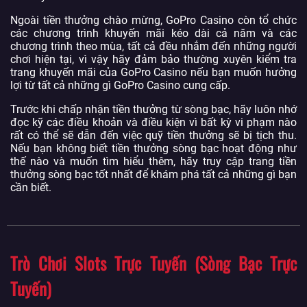
Ngoài tiền thưởng chào mừng, GoPro Casino còn tổ chức
các chương trình khuyến mãi kéo dài cả năm và các
chương trình theo mùa, tất cả đều nhắm đến những người
chơi hiện tại, vì vậy hãy đảm bảo thường xuyên kiểm tra
trang khuyến mãi của GoPro Casino nếu bạn muốn hưởng
lợi từ tất cả những gì GoPro Casino cung cấp.
Trước khi chấp nhận tiền thưởng từ sòng bạc, hãy luôn nhớ
đọc kỹ các điều khoản và điều kiện vì bất kỳ vi phạm nào
rất có thể sẽ dẫn đến việc quỹ tiền thưởng sẽ bị tịch thu.
Nếu bạn không biết tiền thưởng sòng bạc hoạt động như
thế nào và muốn tìm hiểu thêm, hãy truy cập trang tiền
thưởng sòng bạc tốt nhất để khám phá tất cả những gì bạn
cần biết.
Trò Chơi Slots Trực Tuyến (Sòng Bạc Trực
Tuyến)