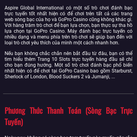
Aspire Global International có một số trò chơi đánh bạc
trực tuyến tốt nhất hiện có để chơi trên tất cả các trang
web sòng bạc của họ và GoPro Casino cũng không khác gì.
Với hàng trăm trò chơi để bạn lựa chọn, bạn thực sự tha hồ
lựa chọn tại GoPro Casino. Máy đánh bạc trực tuyến có
nhiều dạng và menu phía trên trò chơi sẽ giúp bạn đến với
loại trò chơi yêu thích của mình một cách nhanh hơn.
Nếu bạn không chắc chắn nên bắt đầu từ đâu, bạn có thể
tìm hiểu thêm Trang 10 Slots trực tuyến hàng đầu sẽ chỉ
cho bạn đúng hướng. Một số trò chơi đánh bạc phổ biến
nhất hiện có để chơi tại GoPro Casino bao gồm Starburst,
Sherlock of London, Blood Suckers 2 và Jumanji, ...
Phương Thức Thanh Toán (Sòng Bạc Trực
Tuyến)