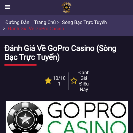
Đường Dẫn:
Trang Chủ
Sòng Bạc Trực Tuyến
Đánh Giá Về GoPro Casino
Đánh Giá Về GoPro Casino (Sòng
Bạc Trực Tuyến)
Đánh
10/10
Giá
1
Điều
Này