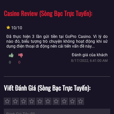
Casino Review (Sòng Bạc Trực Tuyến)
10/10
Đã thực hiện 3 lần gửi tiền tại GoPro Casino. Vì lý do
nào đó, biểu tượng trò chuyện không hoạt động khi sử
dụng điện thoại di động nên cải tiến vấn đề này...
Đánh giá của khách
8/17/2022, 6:41:00 AM
0
0
Viết Đánh Giá (Sòng Bạc Trực Tuyến)