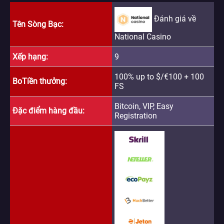
Đánh giá về
Tên Sòng Bạc
National Casino
Xếp hạng
9
100% up to $/€100 + 100
BoTiền thưởng
FS
Bitcoin, VIP, Easy
Đặc điểm hàng đầu
Registration