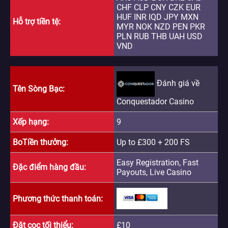
CHF CLP CNY CZK EUR
HUF INR IQD JPY MXN
Hỗ trợ tiền tệ
MYR NOK NZD PEN PKR
PLN RUB THB UAH USD
VND
Đánh giá về
Tên Sòng Bạc
Conquestador Casino
Xếp hạng
9
BoTiền thưởng
Up to £300 + 200 FS
Easy Registration, Fast
Đặc điểm hàng đầu
Payouts, Live Casino
Phương thức thanh toán
Đặt cọc tối thiểu
£10