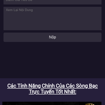
Nộp
Các Tính Năng Chính Của Các Sòng Bạc
Trực Tuyến Tốt Nhất