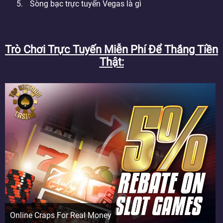
Sòng bạc trực tuyến Vegas là gì
Trò Chơi Trực Tuyến Miễn Phí Để Thắng Tiền
Thật
Online Craps For Real Money