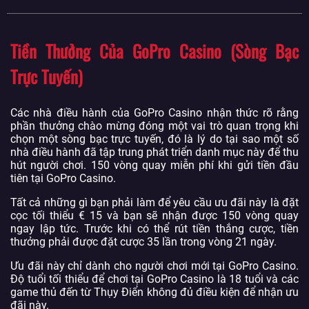
Tiền Thưởng Của GoPro Casino (Sòng Bạc
Trực Tuyến)
Các nhà điều hành của GoPro Casino nhận thức rõ rằng
phần thưởng chào mừng đóng một vai trò quan trọng khi
chọn một sòng bạc trực tuyến, đó là lý do tại sao một số
nhà điều hành đã tập trung phát triển danh mục này để thu
hút người chơi. 150 vòng quay miễn phí khi gửi tiền đầu
tiên tại GoPro Casino.
Tất cả những gì bạn phải làm để yêu cầu ưu đãi này là đặt
cọc tối thiểu € 15 và bạn sẽ nhận được 150 vòng quay
ngay lập tức. Trước khi có thể rút tiền thắng cược, tiền
thưởng phải được đặt cược 35 lần trong vòng 21 ngày.
Ưu đãi này chỉ dành cho người chơi mới tại GoPro Casino.
Độ tuổi tối thiểu để chơi tại GoPro Casino là 18 tuổi và các
game thủ đến từ Thụy Điển không đủ điều kiện để nhận ưu
đãi này.