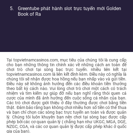
Greentube phát hành slot trực tuyến mới Golden
Book of Ra
Tại topvietnamcasinos.com, mục tiêu của chúng tôi là cung cấp
cho bạn những thông tin chính xác về những cách an toàn để
chơi trò chơi tại sòng bạc trực tuyến. nhiều liên kết tại
topvietnamcasinos.com là liên kết đính kèm. Điều này có nghĩa là
chúng tôi sẽ nhận được hoa hồng nếu bạn nhấp vào và gửi tiền.
Điều này sẽ không ảnh hưởng đến các điều khoản tiền thưởng
theo bất kỳ cách nào. Vui lòng chơi trò chơi một cách có trách
nhiệm và tìm kiếm sự giúp đỡ nếu bạn nghĩ rằng thói quen cá
cược của mình đã ảnh hưởng đến cuộc sống cá nhân của bạn.
Các trò chơi được giới thiệu ở đây thường được chơi bằng tiền
thật. Đảm bảo rằng bạn không chơi nhiều hơn số tiền có thể thua
và bạn chỉ chọn các sòng bạc trực tuyến an toàn và được quản
lý. Chúng tôi luôn khuyên bạn nên chơi tại sòng bạc được cấp
phép bởi các cơ quan quản lý ( chẳng hạn như UKGC, MGA, DGE,
NZGC, CGA, và các cơ quan quản lý được cấp phép khác ở quốc
gia của bạn).