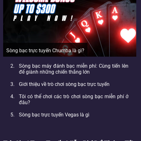
Sòng bạc trực tuyến Chumba là gì?
Sòng bạc máy đánh bạc miễn phí: Cùng tiến lên
để giành những chiến thắng lớn
Giới thiệu về trò chơi sòng bạc trực tuyến
Tôi có thể chơi các trò chơi sòng bạc miễn phí ở
đâu?
Sòng bạc trực tuyến Vegas là gì