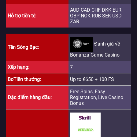
AUD CAD CHF DKK EUR
Hỗ trợ tiền tệ
GBP NOK RUB SEK USD
ZAR
Đánh giá về
Tên Sòng Bạc
Bonanza Game Casino
Xếp hạng
7
BoTiền thưởng
Up to €650 + 100 FS
Free Spins, Easy
Đặc điểm hàng đầu
Registration, Live Casino
Bonus