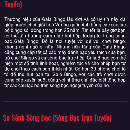
Tuyến)
Thương hiệu của Gala Bingo lâu đời và có uy tín này đã
giúp người chơi giải trí ở Vương quốc Anh bằng các câu lạc
bộ bingo sôi động trong hơn 25 năm. Tin tốt là bây giờ bạn
có thể tận hưởng cảm giác hồi hộp tương tự trong sòng
bạc Gala Bingo! Đó là nơi tuyệt vời để vui chơi bingo,
không nghi ngờ gì nữa. Nhưng nền tảng của Gala Bingo
cũng cung cấp tất cả các máy đánh bạc yêu thích của bạn,
trò chơi Slingo và cả sòng bạc trực tiếp. Gala Bingo còn thể
hiện một số tính linh hoạt, nghiêm túc và cho phép bạn tự
do chơi theo cách bạn thích nhất. Có hơn 30 phòng chơi lô
tô để thu hút bạn tại Gala Bingo, với các trò chơi được
cung cấp xuyên suốt cùng với những giải đặc biệt tổng hợp
từ các câu lạc bộ trên sòng bạc ngoại tuyến của nó.
So Sánh Sòng Bạc (Sòng Bạc Trực Tuyến)