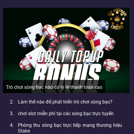
Trò chơi sòng bạc nào có tỷ lệ thanh toán cao
Làm thế nào để phát triển trò chơi sòng bạc?
chơi slot miễn phí tại các sòng bạc trực tuyến
Phòng thu sòng bạc trực tiếp mang thương hiệu
Stake