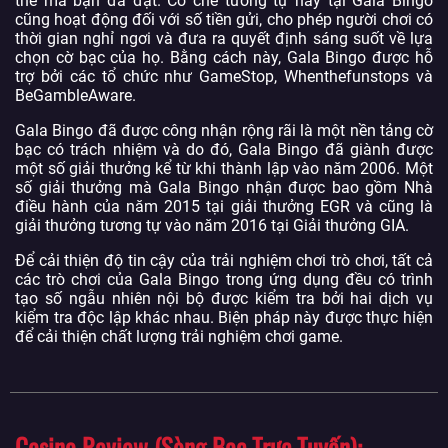
thể mà bạn đã đặt. Cơ chế tương tự này tại Gala Bingo
cũng hoạt động đối với số tiền gửi, cho phép người chơi có
thời gian nghỉ ngơi và đưa ra quyết định sáng suốt về lựa
chọn cờ bạc của họ. Bằng cách này, Gala Bingo được hỗ
trợ bởi các tổ chức như GameStop, Whenthefunstops và
BeGambleAware.
Gala Bingo đã được công nhận rộng rãi là một nền tảng cờ
bạc có trách nhiệm và do đó, Gala Bingo đã giành được
một số giải thưởng kể từ khi thành lập vào năm 2006. Một
số giải thưởng mà Gala Bingo nhận được bao gồm Nhà
điều hành của năm 2015 tại giải thưởng EGR và cũng là
giải thưởng tương tự vào năm 2016 tại Giải thưởng GIA.
Để cải thiện độ tin cậy của trải nghiệm chơi trò chơi, tất cả
các trò chơi của Gala Bingo trong ứng dụng đều có trình
tạo số ngẫu nhiên nội bộ được kiểm tra bởi hai dịch vụ
kiểm tra độc lập khác nhau. Biện pháp này được thực hiện
để cải thiện chất lượng trải nghiệm chơi game.
Casino Review (Sòng Bạc Trực Tuyến)