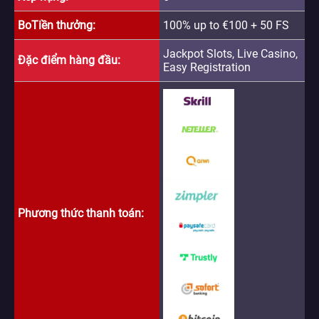
BoTiền thưởng
100% up to €100 + 50 FS
Jackpot Slots, Live Casino,
Đặc điểm hàng đầu
Easy Registration
Phương thức thanh toán