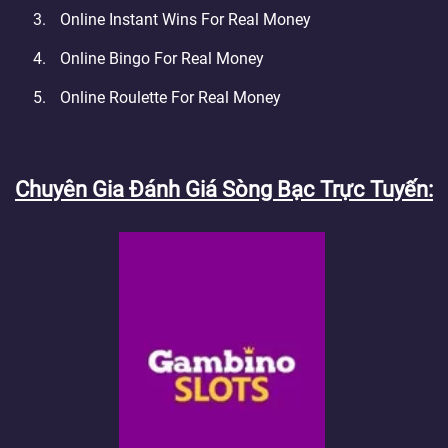
Online Instant Wins For Real Money
Online Bingo For Real Money
Online Roulette For Real Money
Chuyên Gia Đánh Giá Sòng Bạc Trực Tuyến