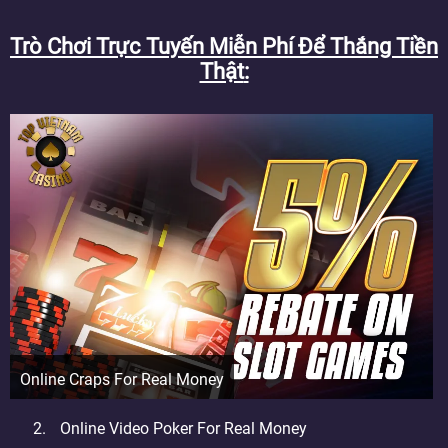
Trò Chơi Trực Tuyến Miễn Phí Để Thắng Tiền
Thật
Online Craps For Real Money
Online Video Poker For Real Money