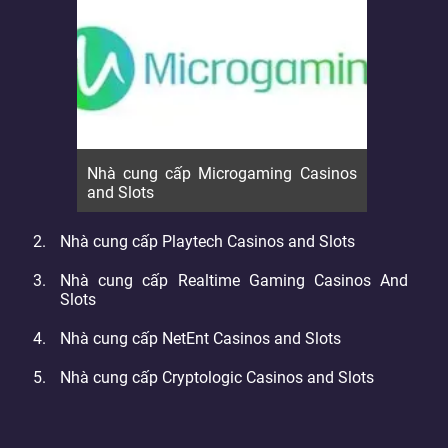
Nhà cung cấp Microgaming Casinos
and Slots
Nhà cung cấp Playtech Casinos and Slots
Nhà cung cấp Realtime Gaming Casinos And
Slots
Nhà cung cấp NetEnt Casinos and Slots
Nhà cung cấp Cryptologic Casinos and Slots