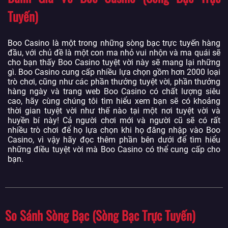
Tuyến)
Boo Casino là một trong những sòng bạc trực tuyến hàng
đầu, với chủ đề là một con ma nhỏ vui nhộn và ma quái sẽ
cho bạn thấy Boo Casino tuyệt vời này sẽ mang lại những
gì. Boo Casino cung cấp nhiều lựa chọn gồm hơn 2000 loại
trò chơi, cũng như các phần thưởng tuyệt vời, phần thưởng
hàng ngày và trang web Boo Casino có chất lượng siêu
cao, hãy cùng chúng tôi tìm hiểu xem bạn sẽ có khoảng
thời gian tuyệt vời như thế nào tại một nơi tuyệt vời và
huyền bí này! Cả người chơi mới và người cũ sẽ có rất
nhiều trò chơi để họ lựa chọn khi họ đăng nhập vào Boo
Casino, vì vậy hãy đọc thêm phần bên dưới để tìm hiểu
những điều tuyệt vời mà Boo Casino có thể cung cấp cho
bạn.
So Sánh Sòng Bạc (Sòng Bạc Trực Tuyến)