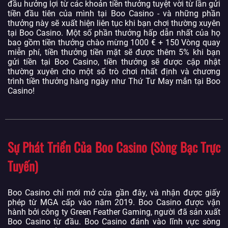
đầu hưởng lợi từ các khoản tiền thưởng tuyệt vời từ lần gửi
tiền đầu tiên của mình tại Boo Casino - và những phần
thưởng này sẽ xuất hiện liên tục khi bạn chơi thường xuyên
tại Boo Casino. Một số phần thưởng hấp dẫn nhất của họ
bao gồm tiền thưởng chào mừng 1000 € + 150 Vòng quay
miễn phí, tiền thưởng tiền mặt sẽ được thêm 5% khi bạn
gửi tiền tại Boo Casino, tiền thưởng sẽ được cập nhật
thường xuyên cho một số trò chơi nhất định và chương
trình tiền thưởng hàng ngày như Thứ Tư May mắn tại Boo
Casino!
Sự Phát Triển Của Boo Casino (Sòng Bạc Trực
Tuyến)
Boo Casino chỉ mới mở cửa gần đây, và nhận được giấy
phép từ MGA cấp vào năm 2019. Boo Casino được vận
hành bởi công ty Green Feather Gaming, người đã sản xuất
Boo Casino từ đầu. Boo Casino đánh vào lĩnh vực sòng