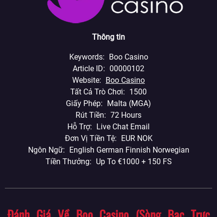
Thông tin
Keywords
Boo Casino
Article ID
00000102
Website
Boo Casino
Tất Cả Trò Chơi
1500
Giấy Phép
Malta (MGA)
Rút Tiền
72 Hours
Hỗ Trợ
Live Chat Email
Đơn Vị Tiền Tệ
EUR NOK
Ngôn Ngữ
English German Finnish Norwegian
Tiền Thưởng
Up To €1000 + 150 FS
Đánh Giá Về Boo Casino (Sòng Bạc Trực