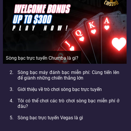
Sòng bạc trực tuyến Chumba là gì?
Sòng bạc máy đánh bạc miễn phí: Cùng tiến lên
để giành những chiến thắng lớn
Giới thiệu về trò chơi sòng bạc trực tuyến
Tôi có thể chơi các trò chơi sòng bạc miễn phí ở
đâu?
Sòng bạc trực tuyến Vegas là gì