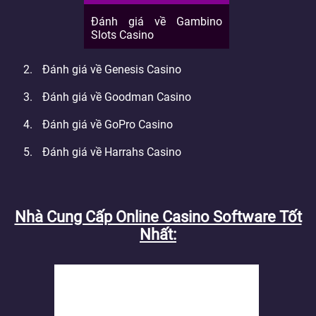
Đánh giá về Gambino
Slots Casino
Đánh giá về Genesis Casino
Đánh giá về Goodman Casino
Đánh giá về GoPro Casino
Đánh giá về Harrahs Casino
Nhà Cung Cấp Online Casino Software Tốt
Nhất