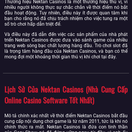
Thương hiệu Nektan Casinos là một thương hiệu thú vị, vì
nhiều người không thực sự chắc chắn về thời điểm nó bắt
đầu hoạt động. Tuy nhiên, điều này ít được quan tâm khi
bạn cho rằng nó đã chịu trách nhiệm cho việc tung ra một
số trò chơi hấp dẫn triệt để.
Và điều này đã dẫn đến việc các sản phẩm của nhà phát
triển Nektan Casinos được đưa vào sảnh game của nhiều
trang web sòng bạc chất lượng hàng đầu. Trò chơi slot đã
là trọng tâm hàng đầu của Nektan Casinos, và bạn có thể
mong đợi một khoảng thời gian thú vị khi chơi tại đây.
Lịch Sử Của Nektan Casinos (Nhà Cung Cấp
Online Casino Software Tốt Nhất)
Mô tả chính xác nhất về thời điểm Nektan Casinos bắt đầu
cung cấp nội dung chơi game là từ năm 2011, tức là khi nó
chính thức ra mắt. Nektan Casinos là đứa con tinh thần