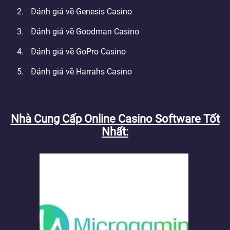
Đánh giá về Genesis Casino
Đánh giá về Goodman Casino
Đánh giá về GoPro Casino
Đánh giá về Harrahs Casino
Nhà Cung Cấp Online Casino Software Tốt
Nhất