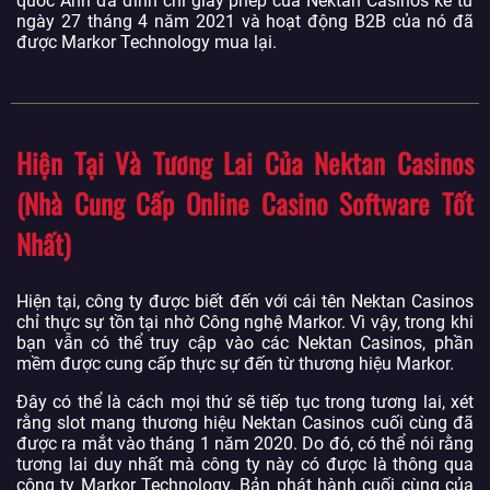
quốc Anh đã đình chỉ giấy phép của Nektan Casinos kể từ
ngày 27 tháng 4 năm 2021 và hoạt động B2B của nó đã
được Markor Technology mua lại.
Hiện Tại Và Tương Lai Của Nektan Casinos
(Nhà Cung Cấp Online Casino Software Tốt
Nhất)
Hiện tại, công ty được biết đến với cái tên Nektan Casinos
chỉ thực sự tồn tại nhờ Công nghệ Markor. Vì vậy, trong khi
bạn vẫn có thể truy cập vào các Nektan Casinos, phần
mềm được cung cấp thực sự đến từ thương hiệu Markor.
Đây có thể là cách mọi thứ sẽ tiếp tục trong tương lai, xét
rằng slot mang thương hiệu Nektan Casinos cuối cùng đã
được ra mắt vào tháng 1 năm 2020. Do đó, có thể nói rằng
tương lai duy nhất mà công ty này có được là thông qua
công ty Markor Technology. Bản phát hành cuối cùng của