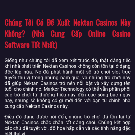
Chúng Tôi Có Đề Xuất Nektan Casinos Này
Không? (Nhà Cung Cấp Online Casino
Software Tốt Nhất)
Giống như chúng tôi đã xem xét trước đó, thật đáng tiếc
khi nhà phát triển Nektan Casinos không còn tồn tại ở dạng
độc lập nữa. Nó đã phát hành một số trò chơi slot trực
tuyến thú vị trong những năm qua, và những trò chơi này
đã giúp Nektan Casinos trở nên nổi bật và xây dựng tên
tuổi cho chính nó. Markor Technology có thể vẫn phân phối
các trò chơi từ thương hiệu này đến các sòng bạc ngày
nay, nhưng sẽ không có gì mới đến với bạn từ chính nhà
cung cấp Nektan Casinos này.
Điều đó đang được nói đến, những trò chơi đã tồn tại từ
Nektan Casinos chắc chắn rất đáng chơi. Chúng kết hợp
các chủ đề tuyệt vời, đồ họa hấp dẫn và các tính năng đặc
biệt thú vị.