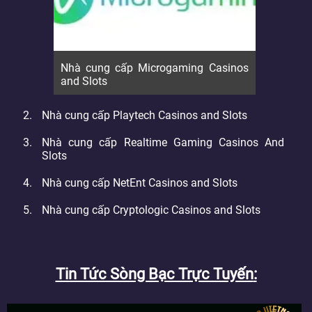
Nhà cung cấp Microgaming Casinos
and Slots
Nhà cung cấp Playtech Casinos and Slots
Nhà cung cấp Realtime Gaming Casinos And
Slots
Nhà cung cấp NetEnt Casinos and Slots
Nhà cung cấp Cryptologic Casinos and Slots
Tin Tức Sòng Bạc Trực Tuyến