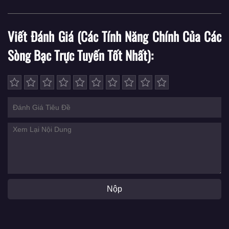
Viết Đánh Giá (Các Tính Năng Chính Của Các
Sòng Bạc Trực Tuyến Tốt Nhất)
Nộp