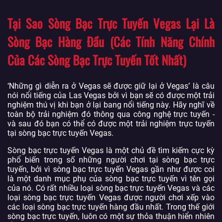
Tại Sao Sòng Bạc Trực Tuyến Vegas Lại Là
Sòng Bạc Hàng Đầu (Các Tính Năng Chính
Của Các Sòng Bạc Trực Tuyến Tốt Nhất)
‘Những gì diễn ra ở Vegas sẽ được giữ lại ở Vegas’ là câu
nói nổi tiếng của Las Vegas bởi vì bạn sẽ có được một trải
nghiệm thú vị khi bạn ở lại bang nổi tiếng này. Hãy nghĩ về
toàn bộ trải nghiệm đó thông qua công nghệ trực tuyến -
và sau đó bạn có thể có được một trải nghiệm trực tuyến
tại sòng bạc trực tuyến Vegas.
Sòng bạc trực tuyến Vegas là một chủ đề tìm kiếm cực kỳ
phổ biến trong số những người chơi tại sòng bạc trực
tuyến, bởi vì sòng bạc trực tuyến Vegas gần như được coi
là một danh mục phụ của sòng bạc trực tuyến vì tên gọi
của nó. Có rất nhiều loại sòng bạc trực tuyến Vegas và các
loại sòng bạc trực tuyến Vegas được người chơi xếp vào
các loại sòng bạc trực tuyến hàng đầu nhất. Trong thế giới
sòng bạc trực tuyến, luôn có một sự thỏa thuận hiển nhiên