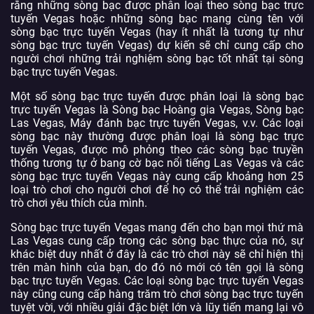
rằng những sòng bạc được phân loại theo sòng bạc trực
tuyến Vegas hoặc những sòng bạc mang cùng tên với
sòng bạc trực tuyến Vegas (hay ít nhất là tương tự như
sòng bạc trực tuyến Vegas) dự kiến ​​sẽ chỉ cung cấp cho
người chơi những trải nghiệm sòng bạc tốt nhất tại sòng
bạc trực tuyến Vegas.
Một số sòng bạc trực tuyến được phân loại là sòng bạc
trực tuyến Vegas là Sòng bạc Hoàng gia Vegas, Sòng bạc
Las Vegas, Máy đánh bạc trực tuyến Vegas, v.v. Các loại
sòng bạc này thường được phân loại là sòng bạc trực
tuyến Vegas, được mô phỏng theo các sòng bạc truyền
thống tương tự ở bang cờ bạc nổi tiếng Las Vegas và các
sòng bạc trực tuyến Vegas này cung cấp khoảng hơn 25
loại trò chơi cho người chơi để họ có thể trải nghiệm các
trò chơi yêu thích của mình.
Sòng bạc trực tuyến Vegas mang đến cho bạn mọi thứ mà
Las Vegas cung cấp trong các sòng bạc thực của nó, sự
khác biệt duy nhất ở đây là các trò chơi này sẽ chỉ hiện thị
trên màn hình của bạn, do đó nó mới có tên gọi là sòng
bạc trực tuyến Vegas. Các loại sòng bạc trực tuyến Vegas
này cũng cung cấp hàng trăm trò chơi sòng bạc trực tuyến
tuyệt vời, với nhiều giải đặc biệt lớn và lũy tiến mang lại vô