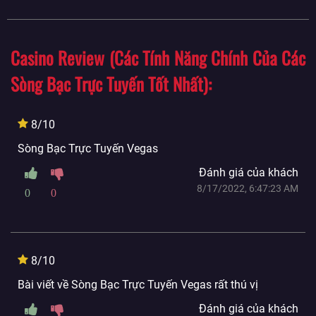
Casino Review (Các Tính Năng Chính Của Các
Sòng Bạc Trực Tuyến Tốt Nhất)
8/10
Sòng Bạc Trực Tuyến Vegas
Đánh giá của khách
8/17/2022, 6:47:23 AM
0
0
8/10
Bài viết về Sòng Bạc Trực Tuyến Vegas rất thú vị
Đánh giá của khách