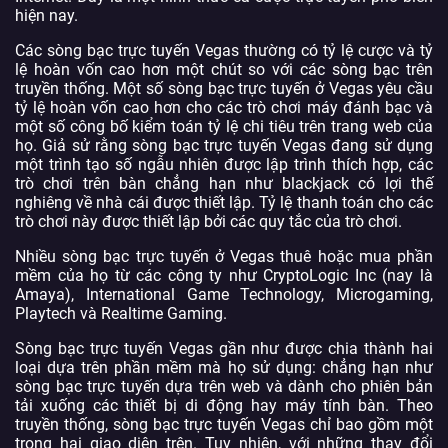
hiện nay.
Các sòng bạc trực tuyến Vegas thường có tỷ lệ cược và tỷ
lệ hoàn vốn cao hơn một chút so với các sòng bạc trên
truyền thống. Một số sòng bạc trực tuyến ở Vegas yêu cầu
tỷ lệ hoàn vốn cao hơn cho các trò chơi máy đánh bạc và
một số công bố kiểm toán tỷ lệ chi tiêu trên trang web của
họ. Giả sử rằng sòng bạc trực tuyến Vegas đang sử dụng
một trình tạo số ngẫu nhiên được lập trình thích hợp, các
trò chơi trên bàn chẳng hạn như blackjack có lợi thế
nghiêng về nhà cái được thiết lập. Tỷ lệ thanh toán cho các
trò chơi này được thiết lập bởi các quy tắc của trò chơi.
Nhiều sòng bạc trực tuyến ở Vegas thuê hoặc mua phần
mềm của họ từ các công ty như CryptoLogic Inc (nay là
Amaya), International Game Technology, Microgaming,
Playtech và Realtime Gaming.
Sòng bạc trực tuyến Vegas gần như được chia thành hai
loại dựa trên phần mềm mà họ sử dụng: chẳng hạn như
sòng bạc trực tuyến dựa trên web và dành cho phiên bản
tải xuống các thiết bị di động hay máy tính bàn. Theo
truyền thống, sòng bạc trực tuyến Vegas chỉ bao gồm một
trong hai giao diện trên. Tuy nhiên, với những thay đổi