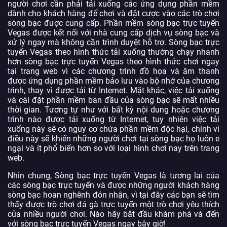
người chơi cần phải tải xuống các ứng dụng phần mềm
dành cho khách hàng để chơi và đặt cược vào các trò chơi
sòng bạc được cung cấp. Phần mềm sòng bạc trực tuyến
Vegas được kết nối với nhà cung cấp dịch vụ sòng bạc và
xử lý ngay mà không cần trình duyệt hỗ trợ. Sòng bạc trực
tuyến Vegas theo hình thức tải xuống thường chạy nhanh
hơn sòng bạc trực tuyến Vegas theo hình thức chơi ngay
tại trang web vì các chương trình đồ họa và âm thanh
được ứng dụng phần mềm bảo lưu vào bộ nhớ của chương
trình, thay vì được tải từ Internet. Mặt khác, việc tải xuống
và cài đặt phần mềm ban đầu của sòng bạc sẽ mất nhiều
thời gian. Tương tự như với bất kỳ nội dung hoặc chương
trình nào được tải xuống từ Internet, tuy nhiên việc tải
xuống này sẽ có nguy cơ chứa phần mềm độc hại, chính vì
điều này sẽ khiến những người chơi tại sòng bạc họ luôn e
ngại và ít phổ biến hơn so với loại hình chơi nay trên trang
web.
Nhìn chung, Sòng bạc trực tuyến Vegas là tương lai của
các sòng bạc trực tuyến và được những người khách hàng
sòng bạc hoan nghênh đón nhận, vì tại đây các bạn sẽ tìm
thấy được trò chơi đá gà trực tuyến một trò chơi yêu thích
của nhiều người chơi. Nào hãy bắt đầu khám phá và đến
với sòng bạc trực tuyến Vegas ngay bây giờ!