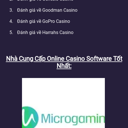
Đánh giá về Goodman Casino
Đánh giá về GoPro Casino
Đánh giá về Harrahs Casino
Nhà Cung Cấp Online Casino Software Tốt
Nhất