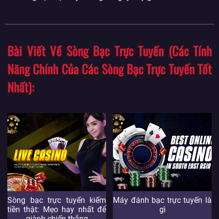
Bài Viết Về Sòng Bạc Trực Tuyến (Các Tính
Năng Chính Của Các Sòng Bạc Trực Tuyến Tốt
Nhất)
Sòng bạc trực tuyến kiếm
Máy đánh bạc trực tuyến là
tiền thật: Mẹo hay nhất để
gì
giành chiến thắng