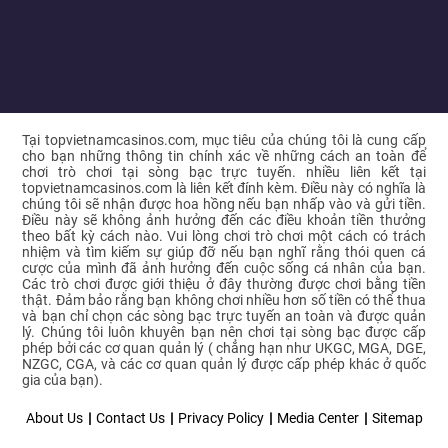
Tại topvietnamcasinos.com, mục tiêu của chúng tôi là cung cấp
cho bạn những thông tin chính xác về những cách an toàn để
chơi trò chơi tại sòng bạc trực tuyến. nhiều liên kết tại
topvietnamcasinos.com là liên kết đính kèm. Điều này có nghĩa là
chúng tôi sẽ nhận được hoa hồng nếu bạn nhấp vào và gửi tiền.
Điều này sẽ không ảnh hưởng đến các điều khoản tiền thưởng
theo bất kỳ cách nào. Vui lòng chơi trò chơi một cách có trách
nhiệm và tìm kiếm sự giúp đỡ nếu bạn nghĩ rằng thói quen cá
cược của mình đã ảnh hưởng đến cuộc sống cá nhân của bạn.
Các trò chơi được giới thiệu ở đây thường được chơi bằng tiền
thật. Đảm bảo rằng bạn không chơi nhiều hơn số tiền có thể thua
và bạn chỉ chọn các sòng bạc trực tuyến an toàn và được quản
lý. Chúng tôi luôn khuyên bạn nên chơi tại sòng bạc được cấp
phép bởi các cơ quan quản lý ( chẳng hạn như UKGC, MGA, DGE,
NZGC, CGA, và các cơ quan quản lý được cấp phép khác ở quốc
gia của bạn).
About Us
Contact Us
Privacy Policy
Media Center
Sitemap