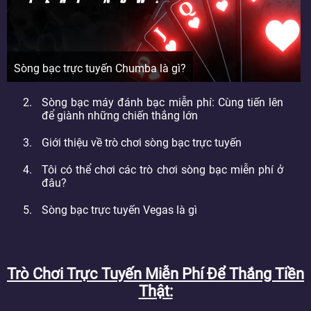
Sòng bạc trực tuyến Chumba là gì?
Sòng bạc máy đánh bạc miễn phí: Cùng tiến lên
để giành những chiến thắng lớn
Giới thiệu về trò chơi sòng bạc trực tuyến
Tôi có thể chơi các trò chơi sòng bạc miễn phí ở
đâu?
Sòng bạc trực tuyến Vegas là gì
Trò Chơi Trực Tuyến Miễn Phí Để Thắng Tiền
Thật