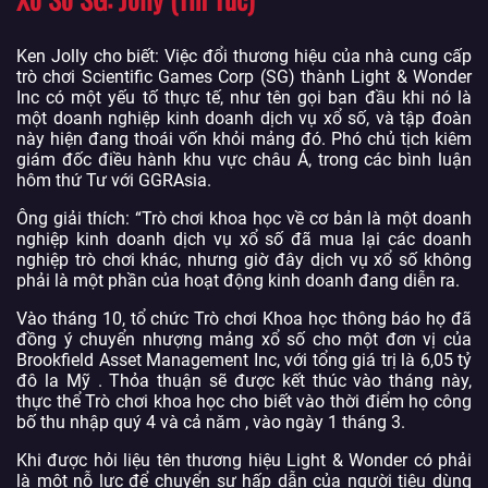
Ken Jolly cho biết: Việc đổi thương hiệu của nhà cung cấp
trò chơi Scientific Games Corp (SG) thành Light & Wonder
Inc có một yếu tố thực tế, như tên gọi ban đầu khi nó là
một doanh nghiệp kinh doanh dịch vụ xổ số, và tập đoàn
này hiện đang thoái vốn khỏi mảng đó. Phó chủ tịch kiêm
giám đốc điều hành khu vực châu Á, trong các bình luận
hôm thứ Tư với GGRAsia.
Ông giải thích: “Trò chơi khoa học về cơ bản là một doanh
nghiệp kinh doanh dịch vụ xổ số đã mua lại các doanh
nghiệp trò chơi khác, nhưng giờ đây dịch vụ xổ số không
phải là một phần của hoạt động kinh doanh đang diễn ra.
Vào tháng 10, tổ chức Trò chơi Khoa học thông báo họ đã
đồng ý chuyển nhượng mảng xổ số cho một đơn vị của
Brookfield Asset Management Inc, với tổng giá trị là 6,05 tỷ
đô la Mỹ . Thỏa thuận sẽ được kết thúc vào tháng này,
thực thể Trò chơi khoa học cho biết vào thời điểm họ công
bố thu nhập quý 4 và cả năm , vào ngày 1 tháng 3.
Khi được hỏi liệu tên thương hiệu Light & Wonder có phải
là một nỗ lực để chuyển sự hấp dẫn của người tiêu dùng