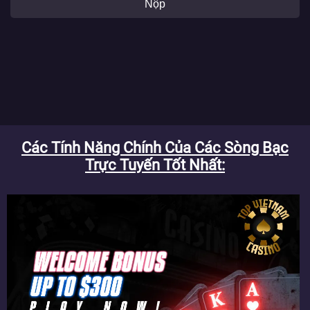
Nộp
Các Tính Năng Chính Của Các Sòng Bạc
Trực Tuyến Tốt Nhất