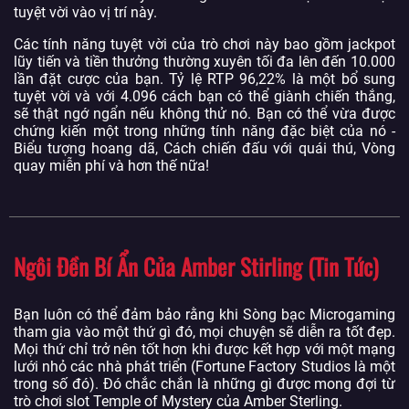
tuyệt vời vào vị trí này.
Các tính năng tuyệt vời của trò chơi này bao gồm jackpot
lũy tiến và tiền thưởng thường xuyên tối đa lên đến 10.000
lần đặt cược của bạn. Tỷ lệ RTP 96,22% là một bổ sung
tuyệt vời và với 4.096 cách bạn có thể giành chiến thắng,
sẽ thật ngớ ngẩn nếu không thử nó. Bạn có thể vừa được
chứng kiến ​​một trong những tính năng đặc biệt của nó -
Biểu tượng hoang dã, Cách chiến đấu với quái thú, Vòng
quay miễn phí và hơn thế nữa!
Ngôi Đền Bí Ẩn Của Amber Stirling (Tin Tức)
Bạn luôn có thể đảm bảo rằng khi Sòng bạc Microgaming
tham gia vào một thứ gì đó, mọi chuyện sẽ diễn ra tốt đẹp.
Mọi thứ chỉ trở nên tốt hơn khi được kết hợp với một mạng
lưới nhỏ các nhà phát triển (Fortune Factory Studios là một
trong số đó). Đó chắc chắn là những gì được mong đợi từ
trò chơi slot Temple of Mystery của Amber Sterling.