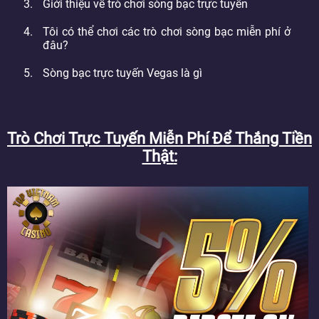
Giới thiệu về trò chơi sòng bạc trực tuyến
Tôi có thể chơi các trò chơi sòng bạc miễn phí ở
đâu?
Sòng bạc trực tuyến Vegas là gì
Trò Chơi Trực Tuyến Miễn Phí Để Thắng Tiền
Thật