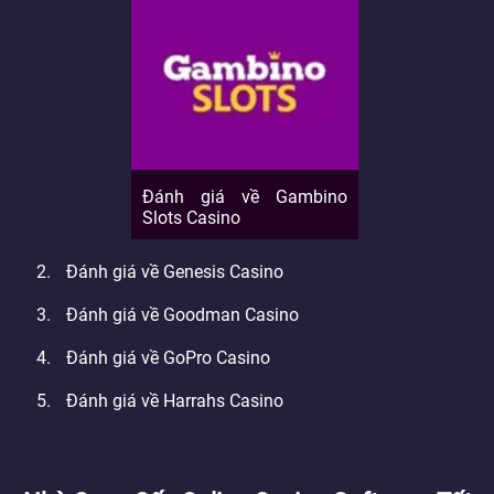
Đánh giá về Gambino
Slots Casino
Đánh giá về Genesis Casino
Đánh giá về Goodman Casino
Đánh giá về GoPro Casino
Đánh giá về Harrahs Casino