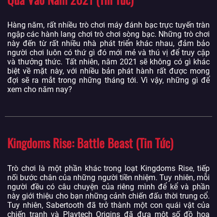
Hàng năm, rất nhiều trò chơi máy đánh bạc trực tuyến tràn
ngập các hành lang chơi trò chơi sòng bạc. Những trò chơi
này đến từ rất nhiều nhà phát triển khác nhau, đảm bảo
người chơi luôn có thứ gì đó mới mẻ và thú vị để truy cập
và thưởng thức. Tất nhiên, năm 2021 sẽ không có gì khác
biệt về mặt này, với nhiều bản phát hành rất được mong
đợi sẽ ra mắt trong những tháng tới. Vì vậy, những gì để
xem cho năm nay?
Kingdoms Rise: Battle Beast (Tin Tức)
Trò chơi là một phần khác trong loạt Kingdoms Rise, tiếp
nối bước chân của những người tiền nhiệm. Tuy nhiên, mỗi
người đều có câu chuyện của riêng mình để kể và phần
này giới thiệu cho bạn những cảnh chiến đấu thời trung cổ.
Tuy nhiên, Sabertooth đã trở thành một con quái vật của
chiến tranh và Playtech Origins đã đưa một số đồ họa