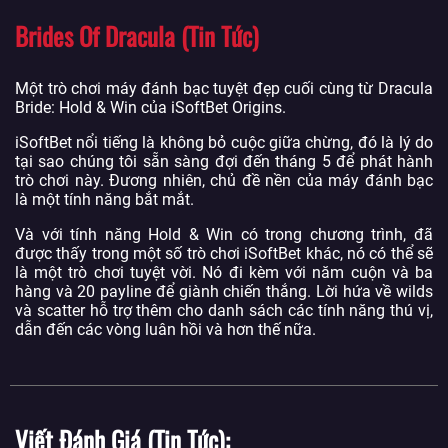
Brides Of Dracula (Tin Tức)
Một trò chơi máy đánh bạc tuyệt đẹp cuối cùng từ Dracula
Bride: Hold & Win của iSoftBet Origins.
iSoftBet nổi tiếng là không bỏ cuộc giữa chừng, đó là lý do
tại sao chúng tôi sẵn sàng đợi đến tháng 5 để phát hành
trò chơi này. Đương nhiên, chủ đề nền của máy đánh bạc
là một tính năng bắt mắt.
Và với tính năng Hold & Win có trong chương trình, đã
được thấy trong một số trò chơi iSoftBet khác, nó có thể sẽ
là một trò chơi tuyệt vời. Nó đi kèm với năm cuộn và ba
hàng và 20 payline để giành chiến thắng. Lời hứa về wilds
và scatter hỗ trợ thêm cho danh sách các tính năng thú vị,
dẫn đến các vòng luân hồi và hơn thế nữa.
Viết Đánh Giá (Tin Tức)