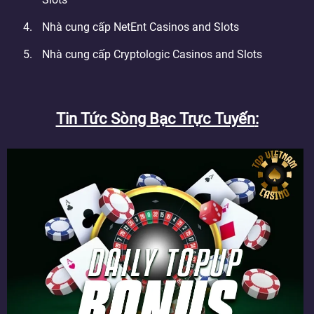
Nhà cung cấp NetEnt Casinos and Slots
Nhà cung cấp Cryptologic Casinos and Slots
Tin Tức Sòng Bạc Trực Tuyến