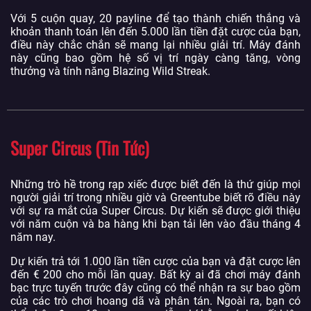
Với 5 cuộn quay, 20 payline để tạo thành chiến thắng và
khoản thanh toán lên đến 5.000 lần tiền đặt cược của bạn,
điều này chắc chắn sẽ mang lại nhiều giải trí. Máy đánh
này cũng bao gồm hệ số vị trí ngày càng tăng, vòng
thưởng và tính năng Blazing Wild Streak.
Super Circus (Tin Tức)
Những trò hề trong rạp xiếc được biết đến là thứ giúp mọi
người giải trí trong nhiều giờ và Greentube biết rõ điều này
với sự ra mắt của Super Circus. Dự kiến ​​sẽ được giới thiệu
với năm cuộn và ba hàng khi bạn tải lên vào đầu tháng 4
năm nay.
Dự kiến ​​trả tới 1.000 lần tiền cược của bạn và đặt cược lên
đến € 200 cho mỗi lần quay. Bất kỳ ai đã chơi máy đánh
bạc trực tuyến trước đây cũng có thể nhận ra sự bao gồm
của các trò chơi hoang dã và phân tán. Ngoài ra, bạn có