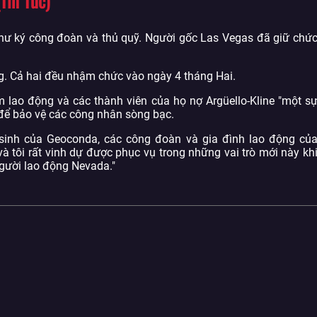
Tin Tức)
thư ký công đoàn và thủ quỹ. Người gốc Las Vegas đã giữ chứ
g. Cả hai đều nhậm chức vào ngày 4 tháng Hai.
lao động và các thành viên của họ nợ Argüello-Kline "một s
 để bảo vệ các công nhân sòng bạc.
sinh của Geoconda, các công đoàn và gia đình lao động củ
 tôi rất vinh dự được phục vụ trong những vai trò mới này kh
người lao động Nevada."