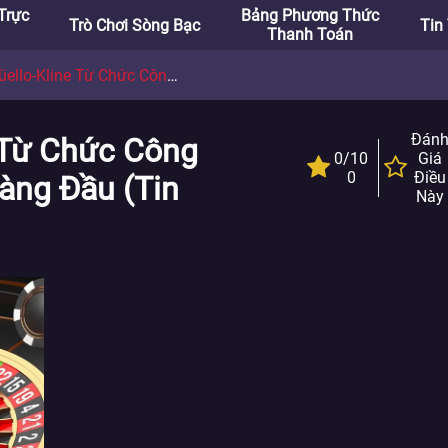
Trực
Bảng Phương Thức
Trò Chơi Sòng Bạc
Tin
Thanh Toán
ừ Chức Công Đoàn Sòng Bạc Nevada Hàng Đầu
Đán
 Từ Chức Công
0/10
Giá
0
Điều
àng Đầu (Tin
Này