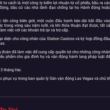
ới tư cách là một công ty kiếm lợi nhuận từ cổ phiếu, bầu ra cá
o động, bầu cử các nhà lãnh đạo chống lại họ Hành động hoặ
tấn công biên giới, một cuộc đấu tranh kéo dài bắt đầu và
 trong vòng sáu năm rưỡi, và khi thỏa thuận đạt được, tất c
m việc với các khoản trả lại và trợ cấp.
đại diện cho công nhân của Station Casinos và ký hợp đồng đầ
gas.
ng đoàn đã làm việc để cung cấp quyền lợi cho những công nhâ
yếu phẩm cho gia đình họ và vận động hành lang pháp luật đ
3 tháng Hai.
 tục phục vụ trong ban quản lý Sân vận động Las Vegas và chủ tr