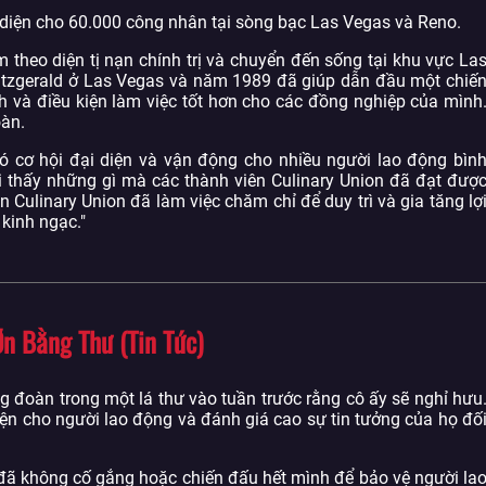
i diện cho 60.000 công nhân tại sòng bạc Las Vegas và Reno.
heo diện tị nạn chính trị và chuyển đến sống tại khu vực La
itzgerald ở Las Vegas và năm 1989 đã giúp dẫn đầu một chiế
ch và điều kiện làm việc tốt hơn cho các đồng nghiệp của mình
oàn.
có cơ hội đại diện và vận động cho nhiều người lao động bìn
hi thấy những gì mà các thành viên Culinary Union đã đạt đượ
 Culinary Union đã làm việc chăm chỉ để duy trì và gia tăng lợ
kinh ngạc."
n Bằng Thư (Tin Tức)
ng đoàn trong một lá thư vào tuần trước rằng cô ấy sẽ nghỉ hưu
diện cho người lao động và đánh giá cao sự tin tưởng của họ đố
 đã không cố gắng hoặc chiến đấu hết mình để bảo vệ người la