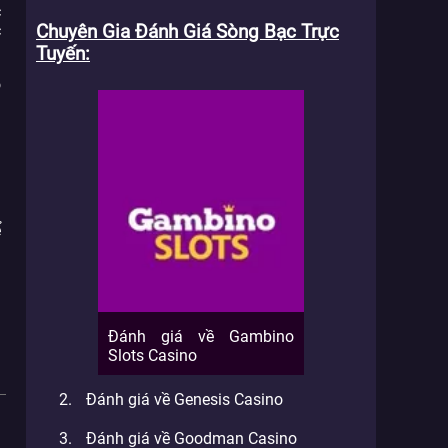
c
c
Chuyên Gia Đánh Giá Sòng Bạc Trực
Tuyến
o
ả
u
n
ể
ì
Đánh giá về Gambino
Slots Casino
Đánh giá về Genesis Casino
Đánh giá về Goodman Casino