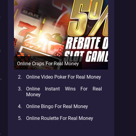
s
n
.
h
c
i
Online Craps For Real Money
Online Video Poker For Real Money
Online Instant Wins For Real
Money
Online Bingo For Real Money
.
i
Online Roulette For Real Money
o