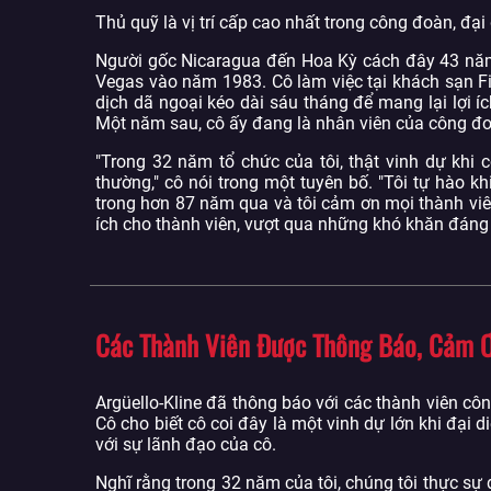
Thủ quỹ là vị trí cấp cao nhất trong công đoàn, đạ
Người gốc Nicaragua đến Hoa Kỳ cách đây 43 năm t
Vegas vào năm 1983. Cô làm việc tại khách sạn F
dịch dã ngoại kéo dài sáu tháng để mang lại lợi í
Một năm sau, cô ấy đang là nhân viên của công đ
"Trong 32 năm tổ chức của tôi, thật vinh dự khi 
thường," cô nói trong một tuyên bố. "Tôi tự hào k
trong hơn 87 năm qua và tôi cảm ơn mọi thành viên
ích cho thành viên, vượt qua những khó khăn đáng 
Các Thành Viên Được Thông Báo, Cảm Ơ
Argüello-Kline đã thông báo với các thành viên cô
Cô cho biết cô coi đây là một vinh dự lớn khi đại 
với sự lãnh đạo của cô.
Nghĩ rằng trong 32 năm của tôi, chúng tôi thực sự