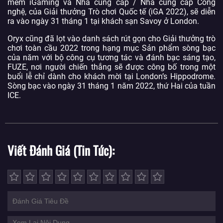
mềm iGaming và Nhà cung cấp / Nhà cung cấp Công
nghệ, của Giải thưởng Trò chơi Quốc tế (iGA 2022), sẽ diễn
ra vào ngày 31 tháng 1 tại khách sạn Savoy ở London.
Oryx cũng đã lọt vào danh sách rút gọn cho Giải thưởng trò
chơi toàn cầu 2022 trong hạng mục Sản phẩm sòng bạc
của năm với bộ công cụ tương tác và đánh bạc sáng tạo,
FUZE, nơi người chiến thắng sẽ được công bố trong một
buổi lễ chỉ dành cho khách mời tại London’s Hippodrome.
Sòng bạc vào ngày 31 tháng 1 năm 2022, thứ Hai của tuần
ICE.
Viết Đánh Giá (Tin Tức)