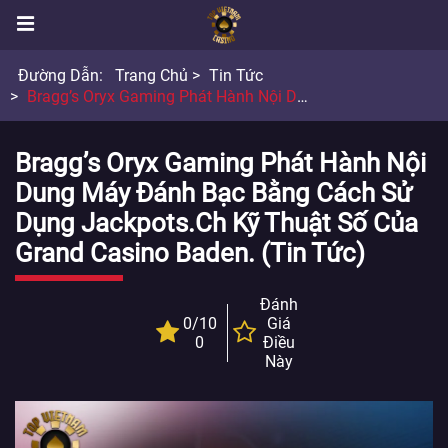
Đường Dẫn:
Trang Chủ
Tin Tức
Bragg’s Oryx Gaming Phát Hành Nội Dung Máy Đánh Bạc Bằng Cách Sử Dụng Jackpots.ch Kỹ Thuật Số Của Grand Casino Baden.
Bragg’s Oryx Gaming Phát Hành Nội
Dung Máy Đánh Bạc Bằng Cách Sử
Dụng Jackpots.ch Kỹ Thuật Số Của
Grand Casino Baden. (Tin Tức)
Đánh
0/10
Giá
0
Điều
Này