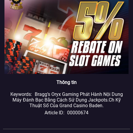
Thông tin
Keywords
Bragg’s Oryx Gaming Phát Hành Nội Dung
Máy Đánh Bạc Bằng Cách Sử Dụng Jackpots.ch Kỹ
Thuật Số Của Grand Casino Baden.
Article ID
00000674