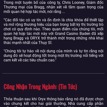
Trong một tuyên bố của công ty, Chris Looney, Giám đốc
Thương mại của Bragg, nhận xét về tầm quan trọng của
mối quan hệ hợp tác mới, nói rằng ...
“Các đối tác có uy tín và ổn định là chìa khóa để thiết lập
và mở rộng thương hiệu của bạn trong bất kỳ thị trường trò
chơi có quy định nào. Theo quan điểm của chúng tôi, mối
quan hệ hợp tác mới này với Grand Casino Baden đã xếp
hạng Bragg và ORYX trở thành một trong những nhà khai
thác mạnh nhất của Thụy Sĩ.
"Chúng tôi tự hào về nội dung của mình và tự tin rằng nội
dung đó sẽ hoạt động tốt trong một thị trường nổi tiếng với
cam kết về các tiêu chuẩn cao."
Công Nhận Trong Ngành: (Tin Tức)
Thỏa thuận sau khi Oryx thông báo rằng nó đã được chọn
vào chung kết cho hai giải thưởng, Nhà cung cấp phần