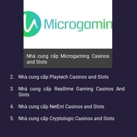
Nhà cung cấp Microgaming Casinos
and Slots
Nhà cung cấp Playtech Casinos and Slots
Nhà cung cấp Realtime Gaming Casinos And
Slots
Nhà cung cấp NetEnt Casinos and Slots
Nhà cung cấp Cryptologic Casinos and Slots