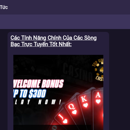
 Tức
Các Tính Năng Chính Của Các Sòng
h
Bạc Trực Tuyến Tốt Nhất