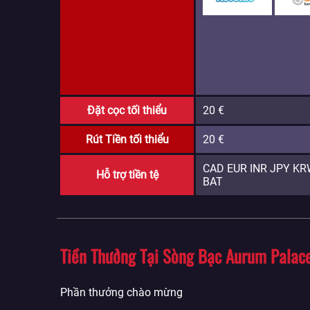
Đặt cọc tối thiểu
20 €
Rút Tiền tối thiểu
20 €
CAD EUR INR JPY K
Hỗ trợ tiền tệ
BAT
Tiền Thưởng Tại Sòng Bạc Aurum Palac
Phần thưởng chào mừng