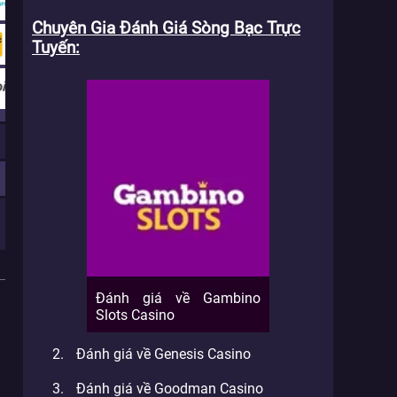
Chuyên Gia Đánh Giá Sòng Bạc Trực
Tuyến
€10
10 €
€20.00
20 €
GBP
EUR USD
Đánh giá về Gambino
Slots Casino
Đánh giá về Genesis Casino
Đánh giá về Goodman Casino