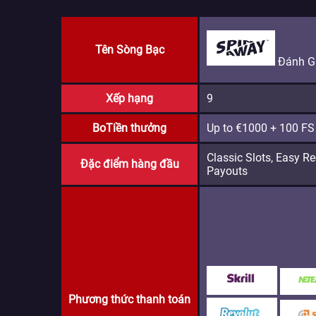
Tên Sòng Bạc
Đánh Gi
Xếp hạng
9
BoTiền thưởng
Up to €1000 + 100 FS
Classic Slots, Easy Re
Đặc điểm hàng đầu
Payouts
Phương thức thanh toán