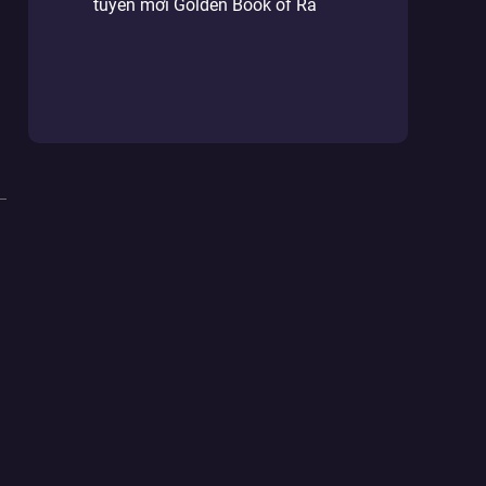
tuyến mới Golden Book of Ra
a
g
m
h