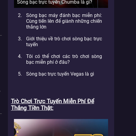
Sòng bạc trực tuyến Chumba là gì?
Sòng bạc máy đánh bạc miễn phí:
Cùng tiến lên để giành những chiến
thắng lớn
Giới thiệu về trò chơi sòng bạc trực
tuyến
Tôi có thể chơi các trò chơi sòng
bạc miễn phí ở đâu?
g
a
Sòng bạc trực tuyến Vegas là gì
g
i
ò
Trò Chơi Trực Tuyến Miễn Phí Để
Thắng Tiền Thật