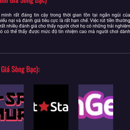
ình rất đáng tin cậy trong thời gian tồn tại ngắn ngủi củ
ếu nại và đánh giá tiêu cực là rất hạn chế. Việc rút tiền thườn
ất nhiều đánh giá cho thấy người chơi họ có những trải nghiệ
o đó có thể thấy được mức độ tín nhiệm cao mà người chơi dàn
 Giá Sòng Bạc)