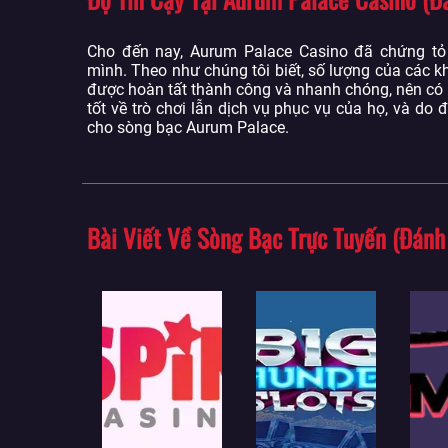
Cho đến nay, Aurum Palace Casino đã chứng tỏ m
mình. Theo như chúng tôi biết, số lượng của các khi
được hoàn tất thành công và nhanh chóng, nên có r
tốt về trò chơi lẫn dịch vụ phục vụ của họ, và d
cho sòng bạc Aurum Palace.
Bài Viết Về Sòng Bạc Trực Tuyến (Đánh