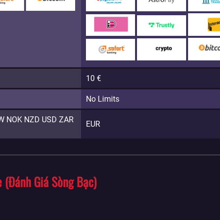
10 €
No Limits
RW NOK NZD USD ZAR
EUR
e (Đánh Giá Sòng Bạc)