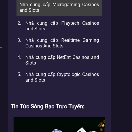
Nhà cung cấp Microgaming Casinos
and Slots
i
n
Nhà cung cấp Playtech Casinos
o
and Slots
Nhà cung cấp Realtime Gaming
Casinos And Slots
Nhà cung cấp NetEnt Casinos and
Slots
Nhà cung cấp Cryptologic Casinos
n
and Slots
n
Tin Tức Sòng Bạc Trực Tuyến