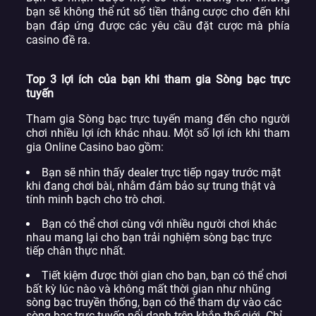
bạn sẽ không thể rút số tiền thắng cược cho đến khi
bạn đáp ứng được các yêu cầu đặt cược mà phía
casino đề ra.
Top 3 lợi ích của bạn khi tham gia Sòng bạc trực
tuyến
Tham gia Sòng bạc trực tuyến mang đến cho người
chơi nhiều lợi ích khác nhau. Một số lợi ích khi tham
gia Online Casino bao gồm:
Bạn sẽ nhìn thấy dealer trực tiếp ngay trước mặt
khi đang chơi bài, nhằm đảm bảo sự trung thật và
tính minh bạch cho trò chơi.
Bạn có thể chơi cùng với nhiều người chơi khác
nhau mang lại cho bạn trải nghiệm sòng bạc trực
tiếp chân thực nhất.
Tiết kiệm được thời gian cho bạn, bạn có thể chơi
bất kỳ lúc nào và không mất thời gian như nhũng
sòng bạc truyền thống, bạn có thể tham dự vào các
sòng bạc trực tuyến nổi danh trên khắp thế giới. Chỉ