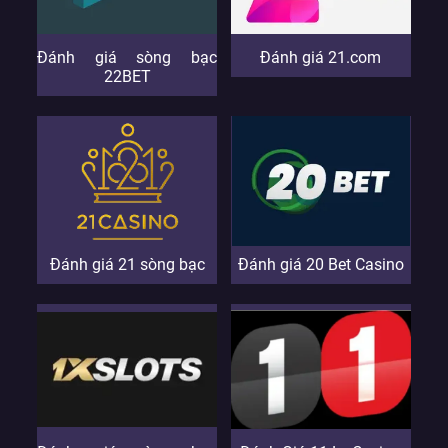
Đánh giá sòng bạc
Đánh giá 21.com
22BET
Đánh giá 21 sòng bạc
Đánh giá 20 Bet Casino