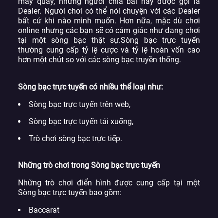
máy quay, những người chia bài này được gọi là
Dealer. Người chơi có thể nói chuyện với các Dealer
bất cứ khi nào mình muốn. Hơn nữa, mặc dù chơi
online nhưng các bạn sẽ có cảm giác như đang chơi
tại một sòng bạc thật sự.Sòng bạc trực tuyến
thường cung cấp tỷ lệ cược và tỷ lệ hoàn vốn cao
hơn một chút so với các sòng bạc truyền thống.
Sòng bạc trực tuyến có nhiều thể loại như:
Sòng bạc trực tuyến trên web,
Sòng bạc trực tuyến tải xuống,
Trò chơi sòng bạc trực tiếp.
Những trò chơi trong Sòng bạc trực tuyến
Những trò chơi điển hình được cung cấp tại một
Sòng bạc trực tuyến bao gồm:
Baccarat