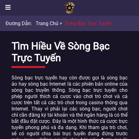
Đường Dẫn:
Trang Chủ
Sòng Bạc Trực Tuyến
Tìm Hiều Về Sòng Bạc
Trực Tuyến
Sòng bạc trực tuyến hay còn được gọi là sòng bạc
ảo hay sòng bạc Internet là các phiên bản online của
sòng bạc truyền thống. Sòng bạc trực tuyến cho
phép người thích cá cược vào chơi trò chơi và cá
cược trên tất cả các trò chơi trong casino thông qua
Internet. Thay vì phải lại các sòng bạc, người chơi
chỉ cần đăng ký tài khoản và thẻ ngân hàng là có thể
bắt đầu đặt cược. Đây là một hình thức cá cược trực
tuyến phong phú và đa dạng. Khi tham gia trò chơi,
sẽ có người chia bài trực tuyến đang đứng trước