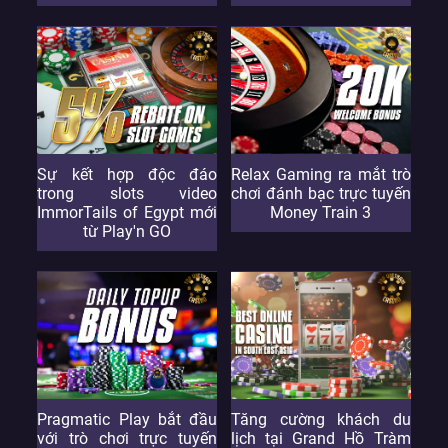
Sự kết hợp độc đáo
Relax Gaming ra mắt trò
trong slots video
chơi đánh bạc trực tuyến
ImmorTails of Egypt mới
Money Train 3
từ Play'n GO
Pragmatic Play bắt đầu
Tăng cường khách du
với trò chơi trực tuyến
lịch tại Grand Hồ Tràm