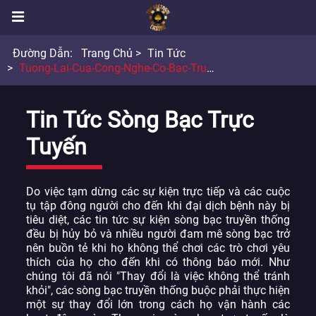
Đường Dẫn:
Trang Chủ
Tin Tức
Tuong-Lai-Cua-Cong-Nghe-Co-Bac-Truc-Tuyen-La-Gi
Tin Tức Sòng Bạc Trực
Tuyến
Do việc tạm dừng các sự kiện trực tiếp và các cuộc
tụ tập đông người cho đến khi đại dịch bệnh này bị
tiêu diệt, các tin tức sự kiện sòng bạc truyền thống
đều bị hủy bỏ và nhiều người đam mê sòng bạc trở
nên buồn tẻ khi họ không thể chơi các trò chơi yêu
thích của họ cho đến khi có thông báo mới. Như
chúng tôi đã nói "Thay đổi là việc không thể tránh
khỏi", các sòng bạc truyền thống buộc phải thực hiện
một sự thay đổi lớn trong cách họ vận hành các