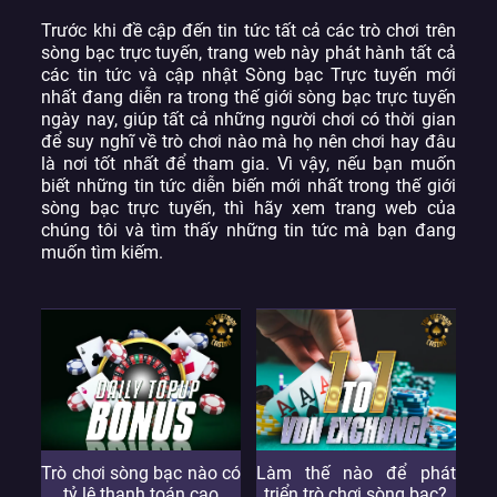
Trước khi đề cập đến tin tức tất cả các trò chơi trên
sòng bạc trực tuyến, trang web này phát hành tất cả
các tin tức và cập nhật Sòng bạc Trực tuyến mới
nhất đang diễn ra trong thế giới sòng bạc trực tuyến
ngày nay, giúp tất cả những người chơi có thời gian
để suy nghĩ về trò chơi nào mà họ nên chơi hay đâu
là nơi tốt nhất để tham gia. Vì vậy, nếu bạn muốn
biết những tin tức diễn biến mới nhất trong thế giới
sòng bạc trực tuyến, thì hãy xem trang web của
chúng tôi và tìm thấy những tin tức mà bạn đang
muốn tìm kiếm.
Trò chơi sòng bạc nào có
Làm thế nào để phát
tỷ lệ thanh toán cao
triển trò chơi sòng bạc?