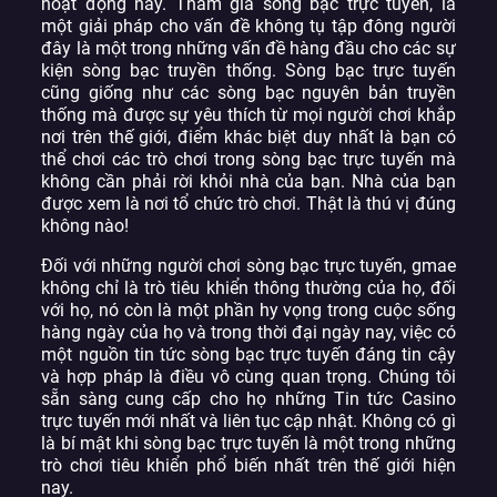
hoạt động này. Tham gia sòng bạc trực tuyến, là
một giải pháp cho vấn đề không tụ tập đông người
đây là một trong những vấn đề hàng đầu cho các sự
kiện sòng bạc truyền thống. Sòng bạc trực tuyến
cũng giống như các sòng bạc nguyên bản truyền
thống mà được sự yêu thích từ mọi người chơi khắp
nơi trên thế giới, điểm khác biệt duy nhất là bạn có
thể chơi các trò chơi trong sòng bạc trực tuyến mà
không cần phải rời khỏi nhà của bạn. Nhà của bạn
được xem là nơi tổ chức trò chơi. Thật là thú vị đúng
không nào!
Đối với những người chơi sòng bạc trực tuyến, gmae
không chỉ là trò tiêu khiển thông thường của họ, đối
với họ, nó còn là một phần hy vọng trong cuộc sống
hàng ngày của họ và trong thời đại ngày nay, việc có
một nguồn tin tức sòng bạc trực tuyến đáng tin cậy
và hợp pháp là điều vô cùng quan trọng. Chúng tôi
sẵn sàng cung cấp cho họ những Tin tức Casino
trực tuyến mới nhất và liên tục cập nhật. Không có gì
là bí mật khi sòng bạc trực tuyến là một trong những
trò chơi tiêu khiển phổ biến nhất trên thế giới hiện
nay.