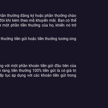
. Phần thưởng đăng ký hoặc phần thưởng chào
đôi khi kèm theo mã khuyến mãi. Bạn có thể
 một phần tiền thưởng của họ, khiến nó trở
n thưởng tiền gửi hoặc tiền thưởng tương ứng
ng với một phần khoản tiền gửi đầu tiên của
ràng, tiền thưởng 100% tiền gửi là có giá trị
ếp tục áp dụng với các khoản tiền gửi trong