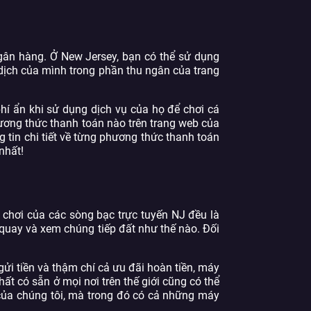
gân hàng. Ở New Jersey, bạn có thể sử dụng
 dịch của mình trong phần thu ngân của trang
hí ẩn khi sử dụng dịch vụ của họ để chơi cá
phương thức thanh toán nào trên trang web của
 tin chi tiết về từng phương thức thanh toán
nhất!
ò chơi của các sòng bạc trực tuyến NJ đều là
quay và xem chúng tiếp đất như thế nào. Đối
ửi tiền và thậm chí cả ưu đãi hoàn tiền, máy
ất có sẵn ở mọi nơi trên thế giới cũng có thể
 của chúng tôi, mà trong đó có cả những máy