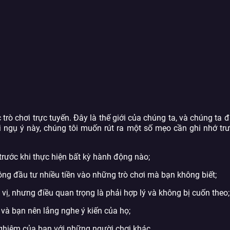
trò chơi trực tuyến. Đây là thế giới của chúng ta, và chúng ta 
 ngụ ý này, chúng tôi muốn rút ra một số mẹo cần ghi nhớ trư
trước khi thực hiện bất kỳ hành động nào;
ng đầu tư nhiều tiền vào những trò chơi mà bạn không biết;
 vị, nhưng điều quan trọng là phải hợp lý và không bị cuốn theo;
n và bạn nên lắng nghe ý kiến của họ;
ghiệm của bạn với những người chơi khác.