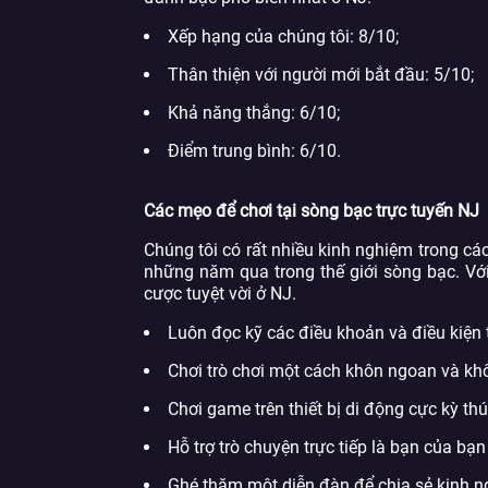
Xếp hạng của chúng tôi: 8/10;
Thân thiện với người mới bắt đầu: 5/10;
Khả năng thắng: 6/10;
Điểm trung bình: 6/10.
Các mẹo để chơi tại sòng bạc trực tuyến NJ
Chúng tôi có rất nhiều kinh nghiệm trong các 
những năm qua trong thế giới sòng bạc. Với
cược tuyệt vời ở NJ.
Luôn đọc kỹ các điều khoản và điều kiện 
Chơi trò chơi một cách khôn ngoan và khô
Chơi game trên thiết bị di động cực kỳ thú
Hỗ trợ trò chuyện trực tiếp là bạn của bạ
Ghé thăm một diễn đàn để chia sẻ kinh n