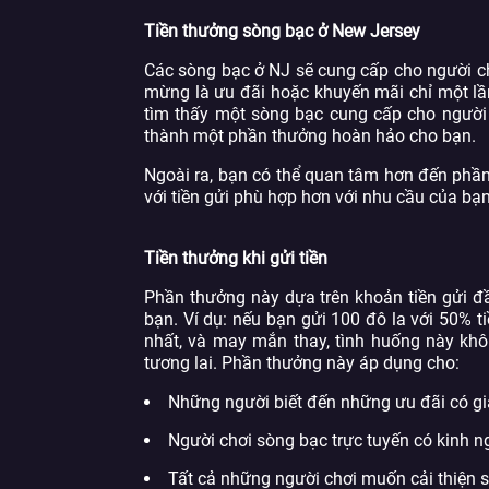
Tiền thưởng sòng bạc ở New Jersey
Các sòng bạc ở NJ sẽ cung cấp cho người ch
mừng là ưu đãi hoặc khuyến mãi chỉ một lầ
tìm thấy một sòng bạc cung cấp cho người 
thành một phần thưởng hoàn hảo cho bạn.
Ngoài ra, bạn có thể quan tâm hơn đến phần 
với tiền gửi phù hợp hơn với nhu cầu của bạn
Tiền thưởng khi gửi tiền
Phần thưởng này dựa trên khoản tiền gửi đầ
bạn. Ví dụ: nếu bạn gửi 100 đô la với 50% ti
nhất, và may mắn thay, tình huống này khôn
tương lai. Phần thưởng này áp dụng cho:
Những người biết đến những ưu đãi có giá 
Người chơi sòng bạc trực tuyến có kinh n
Tất cả những người chơi muốn cải thiện 