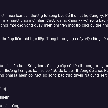
ơi nhiều loại tiền thưởng từ sòng bạc để thu hút họ đăng ký
n mà người chơi mới nhận được khi họ đăng ký với sòng bạc, 
chơi mới các vòng quay miễn phí trên một trò chơi cụ thể như
thưởng tiền mặt trực tiếp. Trong trường hợp này, việc tăng tiề
.
u tiên của bạn. Sòng bạc sẽ cung cấp số tiền thưởng tương ứ
ền thưởng tiền gửi, bạn sẽ có 150 đô la tiền thưởng để chơi. Rõ 
g phải là hiếm có. Một số sòng bạc trực tuyến NJ cũng sẽ ti
trị ;
ghiệm;
sự cân bằng.