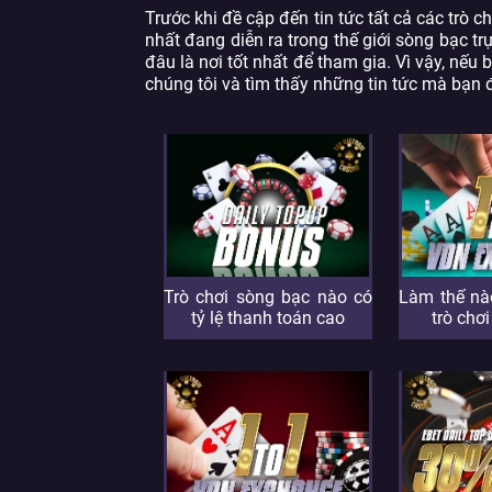
Trước khi đề cập đến tin tức tất cả các trò 
nhất đang diễn ra trong thế giới sòng bạc tr
đâu là nơi tốt nhất để tham gia. Vì vậy, nếu
chúng tôi và tìm thấy những tin tức mà bạn
Trò chơi sòng bạc nào có
Làm thế nào
tỷ lệ thanh toán cao
trò chơ