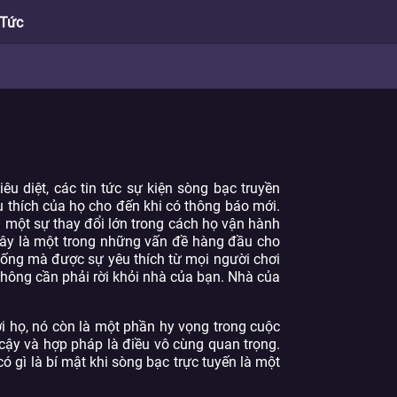
 Tức
êu diệt, các tin tức sự kiện sòng bạc truyền
u thích của họ cho đến khi có thông báo mới.
n một sự thay đổi lớn trong cách họ vận hành
đây là một trong những vấn đề hàng đầu cho
hống mà được sự yêu thích từ mọi người chơi
 không cần phải rời khỏi nhà của bạn. Nhà của
ới họ, nó còn là một phần hy vọng trong cuộc
 cậy và hợp pháp là điều vô cùng quan trọng.
 gì là bí mật khi sòng bạc trực tuyến là một