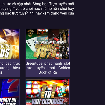
c tin tức và cập nhật Sòng bạc Trực tuyến mới
ể suy nghĩ về trò chơi nào mà họ nên chơi hay
òng bạc trực tuyến, thì hãy xem trang web của
ng bạc trực
Greentube phát hành slot
hương hiệu
trực tuyến mới Golden
ke
Book of Ra