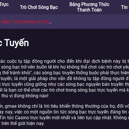
Trực
Bảng Phương Thức
Trò Chơi Sòng Bạc
Tin
Thanh Toán
-De-Ban-Va-Di-Dong-Cai-Nao-La-Tot-Nhat
c Tuyến
ác cuộc tụ tập đông người cho đến khi đại dịch bệnh này bị ti
òng bạc trở nên buồn tẻ khi họ không thể chơi các trò chơi yê
g thể tránh khỏi", các sòng bạc truyền thống buộc phải thực hiệ
 tuyến, là một giải pháp cho vấn đề không tụ tập đông người 
c trực tuyến cũng giống như các sòng bạc nguyên bản truyền t
hất là bạn có thể chơi các trò chơi trong sòng bạc trực tuyến mà
à thú vị đúng không nào!
n, gmae không chỉ là trò tiêu khiển thông thường của họ, đối v
y nay, việc có một nguồn tin tức sòng bạc trực tuyến đáng tin
n tức Casino trực tuyến mới nhất và liên tục cập nhật. Không có
trên thế giới hiện nay.