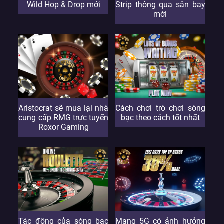
Wild Hop & Drop mới
Strip thông qua sân bay
mới
Aristocrat sẽ mua lại nhà
Cách chơi trò chơi sòng
cung cấp RMG trực tuyến
bạc theo cách tốt nhất
Roxor Gaming
Tác động của sòng bạc
Mạng 5G có ảnh hưởng