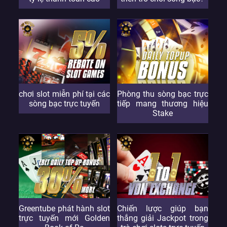
chơi slot miễn phí tại các
Phòng thu sòng bạc trực
sòng bạc trực tuyến
tiếp mang thương hiệu
Stake
Greentube phát hành slot
Chiến lược giúp bạn
trực tuyến mới Golden
thắng giải Jackpot trong